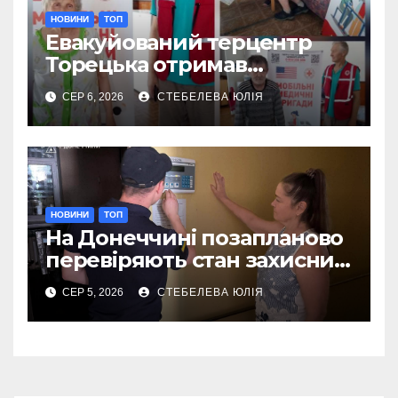
НОВИНИ
ТОП
Евакуйований терцентр
Торецька отримав
допомогу від Червоного
СЕР 6, 2026
СТЕБЕЛЕВА ЮЛІЯ
Хреста
НОВИНИ
ТОП
На Донеччині позапланово
перевіряють стан захисних
споруд
СЕР 5, 2026
СТЕБЕЛЕВА ЮЛІЯ