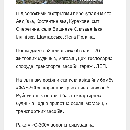
Під ворожими обстрілами перебували міста
Авдіївка, Костянтинівка, Курахове, смт
Очеретине, села Вишневе,Єлизаветівка,
Іллінівка, Шахтарське, Ясна Поляна.
Пошкоджено 52 цивільних об’єкти – 26
житлових будинків, магазин, цех, господарча
споруда, транспортні засоби, гаражі, ЛЕП.
На Іллінівку росіяни скинули авіаційну бомбу
«ФАБ-500», поранили трьох цивільних осіб.
Руйнувань зазнали 6 багатоквартирних
будинків і одна приватна оселя, магазин, 7
транспортних засобів.
Ракету «С-300» ворог спрямував на