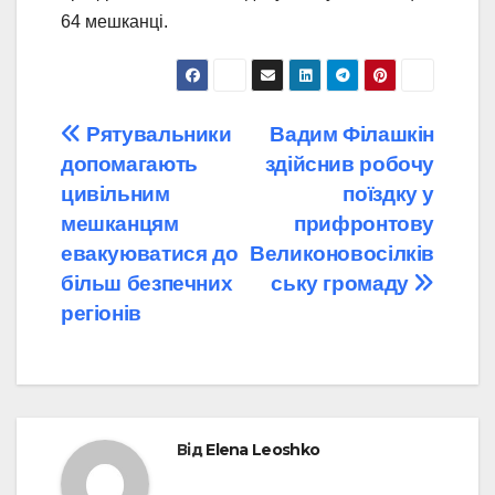
64 мешканці.
Навігація
Рятувальники
Вадим Філашкін
допомагають
здійснив робочу
записів
цивільним
поїздку у
мешканцям
прифронтову
евакуюватися до
Великоновосілків
більш безпечних
ську громаду
регіонів
Від
Elena Leoshko