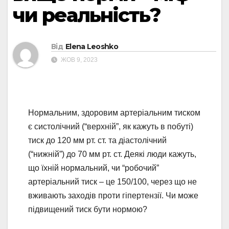
чи реальність?
Від
Elena Leoshko
ЖОВ 9, 2023
Нормальним, здоровим артеріальним тиском
є систолічний (“верхній”, як кажуть в побуті)
тиск до 120 мм рт. ст. та діастолічний
(“нижній”) до 70 мм рт. ст. Деякі люди кажуть,
що їхній нормальний, чи “робочий”
артеріальний тиск – це 150/100, через що не
вживають заходів проти гіпертензії. Чи може
підвищений тиск бути нормою?