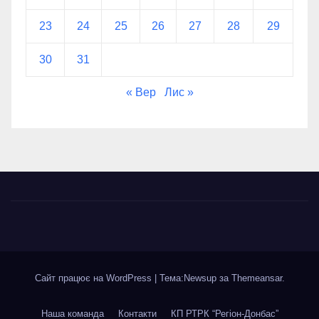
23
24
25
26
27
28
29
30
31
« Вер
Лис »
Сайт працює на WordPress
|
Тема:Newsup за
Themeansar
.
Наша команда
Контакти
КП РТРК “Регіон-Донбас”