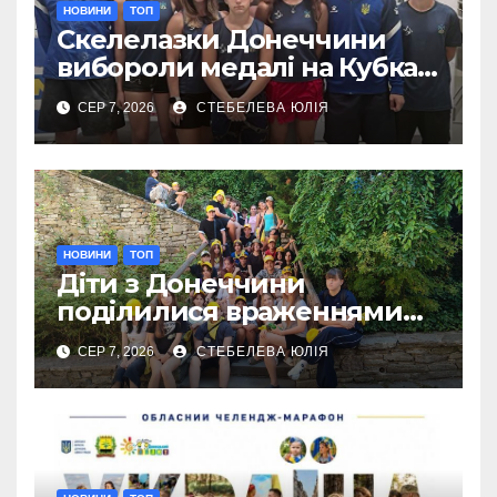
НОВИНИ
ТОП
Скелелазки Донеччини
вибороли медалі на Кубках
Європи в Австрії
СЕР 7, 2026
СТЕБЕЛЕВА ЮЛІЯ
НОВИНИ
ТОП
Діти з Донеччини
поділилися враженнями
від відпочинку в Польщі
СЕР 7, 2026
СТЕБЕЛЕВА ЮЛІЯ