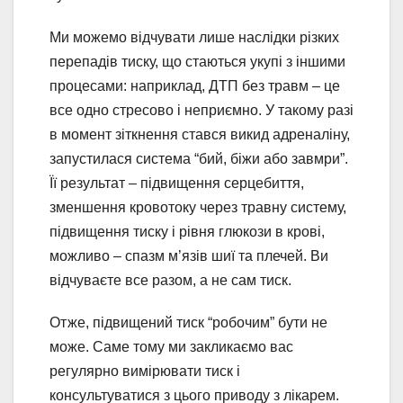
Ми можемо відчувати лише наслідки різких
перепадів тиску, що стаються укупі з іншими
процесами: наприклад, ДТП без травм – це
все одно стресово і неприємно. У такому разі
в момент зіткнення стався викид адреналіну,
запустилася система “бий, біжи або завмри”.
Її результат – підвищення серцебиття,
зменшення кровотоку через травну систему,
підвищення тиску і рівня глюкози в крові,
можливо – спазм м’язів шиї та плечей. Ви
відчуваєте все разом, а не сам тиск.
Отже, підвищений тиск “робочим” бути не
може. Саме тому ми закликаємо вас
регулярно вимірювати тиск і
консультуватися з цього приводу з лікарем.