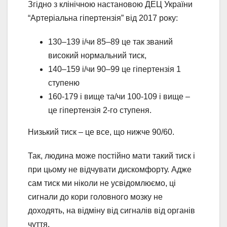
Згідно з клінічною настановою ДЕЦ України
“Артеріальна гіпертензія” від 2017 року:
130–139 і/чи 85–89 це так званий
високий нормальний тиск,
140–159 і/чи 90–99 це гіпертензія 1
ступеню
160-179 і вище та/чи 100-109 і вище –
це гіпертензія 2-го ступеня.
Низький тиск – це все, що нижче 90/60.
Так, людина може постійно мати такий тиск і
при цьому не відчувати дискомфорту. Адже
сам тиск ми ніколи не усвідомлюємо, ці
сигнали до кори головного мозку не
доходять, на відміну від сигналів від органів
чуття.