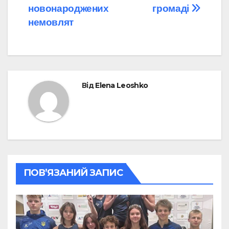
новонароджених
громаді
немовлят
Від
Elena Leoshko
ПОВ’ЯЗАНИЙ ЗАПИС