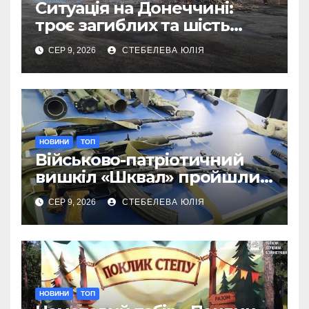
Ситуація на Донеччині:
троє загиблих та шість
поранених за добу
СЕР 9, 2026
СТЕБЕЛЕВА ЮЛІЯ
НОВИНИ
ТОП
Військово-патріотичний
вишкіл «Шквал» пройшли
80 представників молоді
СЕР 9, 2026
СТЕБЕЛЕВА ЮЛІЯ
Донеччини
НОВИНИ
ТОП