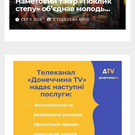
Наметовий табір «Поклик
степу» об’єднав молодь
Донеччини
СЕР 9, 2026
СТЕБЕЛЕВА ЮЛІЯ