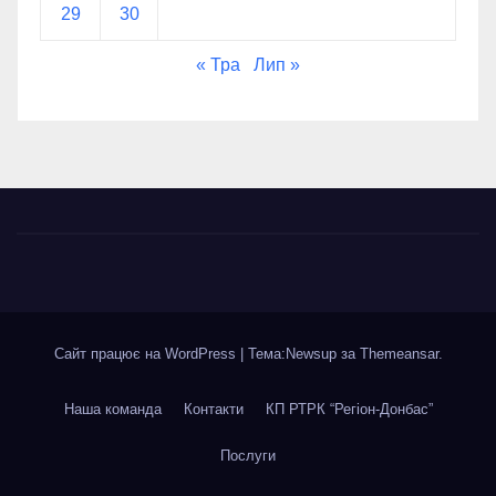
29
30
« Тра
Лип »
Сайт працює на WordPress
|
Тема:Newsup за
Themeansar
.
Наша команда
Контакти
КП РТРК “Регіон-Донбас”
Послуги