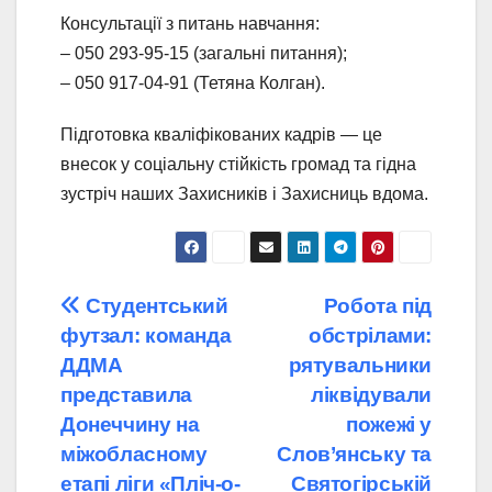
Консультації з питань навчання:
– 050 293-95-15 (загальні питання);
– 050 917-04-91 (Тетяна Колган).
Підготовка кваліфікованих кадрів — це
внесок у соціальну стійкість громад та гідна
зустріч наших Захисників і Захисниць вдома.
Навігація
Студентський
Робота під
футзал: команда
обстрілами:
записів
ДДМА
рятувальники
представила
ліквідували
Донеччину на
пожежі у
міжобласному
Слов’янську та
етапі ліги «Пліч-о-
Святогірській