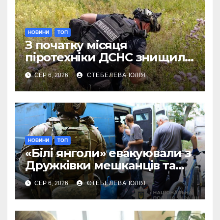
НОВИНИ
ТОП
З початку місяця
піротехніки ДСНС знищили
18 вибухонебезпечних
СЕР 6, 2026
СТЕБЕЛЕВА ЮЛІЯ
предметів
НОВИНИ
ТОП
«Білі янголи» евакуювали з
Дружківки мешканців та
їхніх домашніх улюбленців
СЕР 6, 2026
СТЕБЕЛЕВА ЮЛІЯ