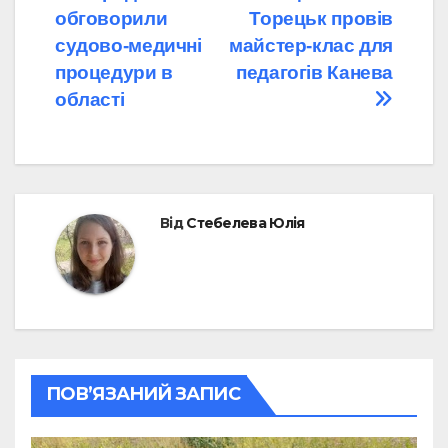
обговорили
Торецьк провів
записів
судово-медичні
майстер-клас для
процедури в
педагогів Канева
області
Від
Стебелева Юлія
ПОВ’ЯЗАНИЙ ЗАПИС