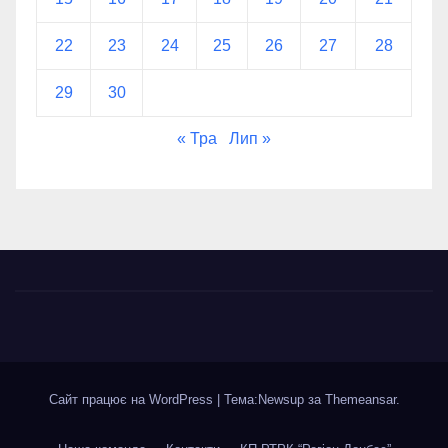
22
23
24
25
26
27
28
29
30
« Тра
Лип »
Сайт працює на WordPress
|
Тема:Newsup за
Themeansar
.