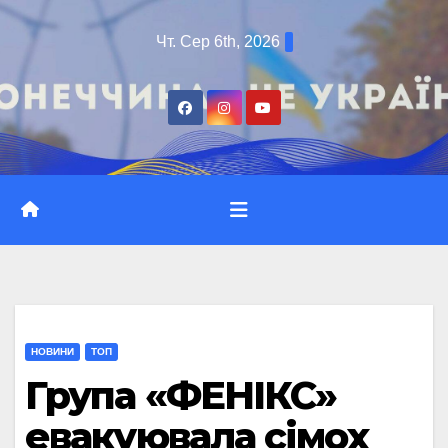
Перейти
Чт. Сер 6th, 2026
до
вмісту
НОВИНИ
ТОП
Група «ФЕНІКС»
евакуювала сімох