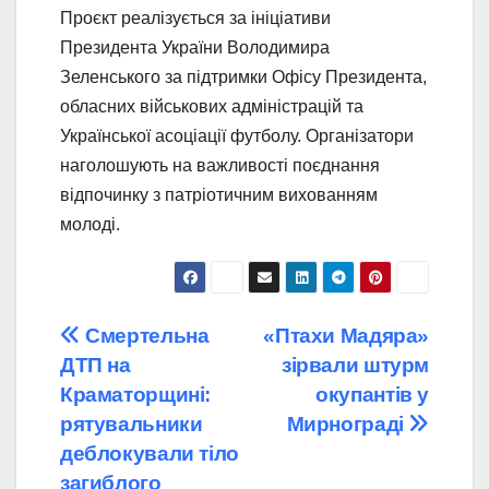
Проєкт реалізується за ініціативи
Президента України Володимира
Зеленського за підтримки Офісу Президента,
обласних військових адміністрацій та
Української асоціації футболу. Організатори
наголошують на важливості поєднання
відпочинку з патріотичним вихованням
молоді.
Навігація
Смертельна
«Птахи Мадяра»
ДТП на
зірвали штурм
записів
Краматорщині:
окупантів у
рятувальники
Мирнограді
деблокували тіло
загиблого