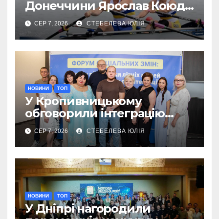
Донеччини Ярослав Коюда
завоював «срібло»
СЕР 7, 2026
СТЕБЕЛЕВА ЮЛІЯ
чемпіонату Європи
НОВИНИ
ТОП
У Кропивницькому
обговорили інтеграцію
літніх переселенців
СЕР 7, 2026
СТЕБЕЛЕВА ЮЛІЯ
НОВИНИ
ТОП
У Дніпрі нагородили