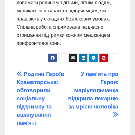
допомоги родинам з дітьми, літнім людям,
медикам, освітянам та підприємцям, які
працюють у складних безпекових умовах.
Спільна робота спрямована на вчасне
отримання підтримки кожним мешканцем
прифронтової зони.
Навігація
Родини Героїв
У пам’ять про
Краматорська:
Героя:
записів
обговорили
маріупольчанка
соціальну
відкрила пекарню
підтримку та
за мрією чоловіка
вшанування
пам’яті