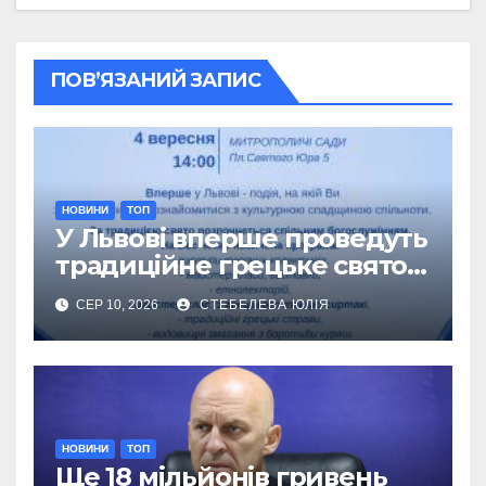
ПОВ’ЯЗАНИЙ ЗАПИС
НОВИНИ
ТОП
У Львові вперше проведуть
традиційне грецьке свято
Панаїр
СЕР 10, 2026
СТЕБЕЛЕВА ЮЛІЯ
НОВИНИ
ТОП
Ще 18 мільйонів гривень