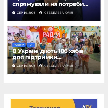
спрямували на потреби
Сил оборони на Донеччині
СЕР 10, 2026
СТЕБЕЛЕВА ЮЛІЯ
НОВИНИ
ТОП
В Україні діють 106 хабів
для підтримки
переселенців із Донеччини
СЕР 10, 2026
СТЕБЕЛЕВА ЮЛІЯ