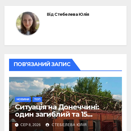
Від
Стебелева Юлія
ПОВ’ЯЗАНИЙ ЗАПИС
НОВИНИ
ТОП
Ситуація на Донеччині:
один загиблий та 15
поранених за добу
СЕР 8, 2026
СТЕБЕЛЕВА ЮЛІЯ