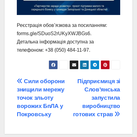
Реєстрація обов’язкова за посиланням:
forms.gle/SDuoS2rUKyXWJBGs6.
Детальна інформація доступна за
телефоном: +38 (050) 484-11-97.
Навігація
Сили оборони
Підприємиця зі
знищили мережу
Слов’янська
записів
точок зльоту
запустила
ворожих БпЛА у
виробництво
Покровську
готових страв