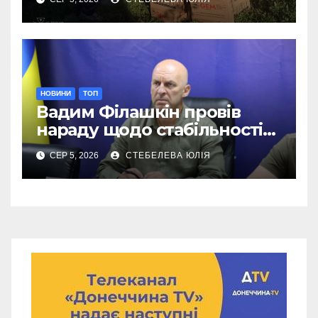
НОВИНИ
ТОП
Вадим Філашкін провів
нараду щодо стабільності
мобільного зв’язку
СЕР 5, 2026
СТЕБЕЛЕВА ЮЛІЯ