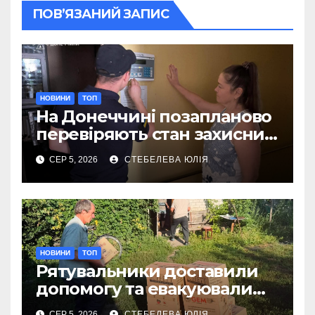
ПОВ’ЯЗАНИЙ ЗАПИС
НОВИНИ
ТОП
На Донеччині позапланово
перевіряють стан захисних
споруд
СЕР 5, 2026
СТЕБЕЛЕВА ЮЛІЯ
НОВИНИ
ТОП
Рятувальники доставили
допомогу та евакуювали
людину на Донеччині
СЕР 5, 2026
СТЕБЕЛЕВА ЮЛІЯ