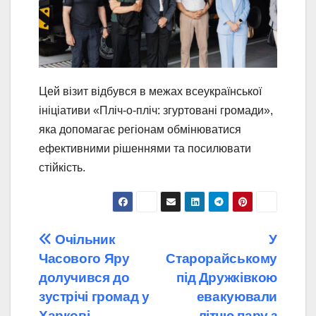
Цей візит відбувся в межах всеукраїнської
ініціативи «Пліч-о-пліч: згуртовані громади»,
яка допомагає регіонам обмінюватися
ефективними рішеннями та посилювати
стійкість.
Навігація
Очільник
У
Часового Яру
Старорайському
записів
долучився до
під Дружківкою
зустрічі громад у
евакуювали
Харкові
літню пару з