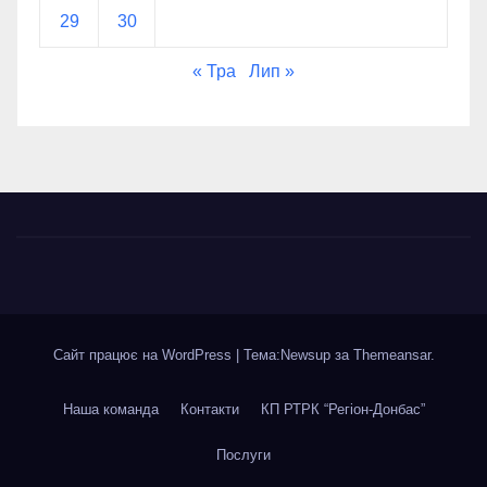
29
30
« Тра
Лип »
Сайт працює на WordPress
|
Тема:Newsup за
Themeansar
.
Наша команда
Контакти
КП РТРК “Регіон-Донбас”
Послуги