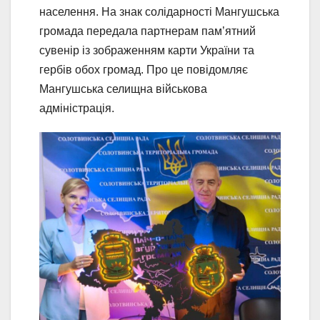
населення. На знак солідарності Мангушська
громада передала партнерам пам’ятний
сувенір із зображенням карти України та
гербів обох громад. Про це повідомляє
Мангушська селищна військова
адміністрація.