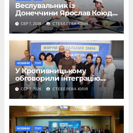
Веслувальник із
Донеччини Ярослав Коюда
завоював «срібло»
СЕР 7, 2026
СТЕБЕЛЕВА ЮЛІЯ
чемпіонату Європи
НОВИНИ
ТОП
У Кропивницькому
обговорили інтеграцію
літніх переселенців
СЕР 7, 2026
СТЕБЕЛЕВА ЮЛІЯ
НОВИНИ
ТОП