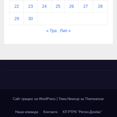
22
23
24
25
26
27
28
29
30
« Тра
Лип »
Сайт працює на WordPress
|
Тема:Newsup за
Themeansar
.
Наша команда
Контакти
КП РТРК “Регіон-Донбас”