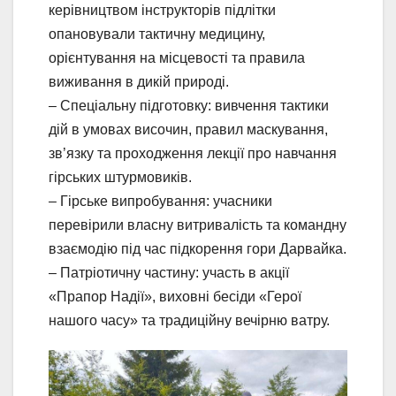
керівництвом інструкторів підлітки
опановували тактичну медицину,
орієнтування на місцевості та правила
виживання в дикій природі.
– Спеціальну підготовку: вивчення тактики
дій в умовах височин, правил маскування,
зв’язку та проходження лекції про навчання
гірських штурмовиків.
– Гірське випробування: учасники
перевірили власну витривалість та командну
взаємодію під час підкорення гори Дарвайка.
– Патріотичну частину: участь в акції
«Прапор Надії», виховні бесіди «Герої
нашого часу» та традиційну вечірню ватру.