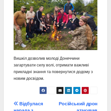
Вишкіл дозволив молоді Донеччини
загартувати силу волі, отримати важливі
прикладні знання та повернутися додому з
новим досвідом.
Навігація
Відбулася
Російський дрон
нарада з
атакував