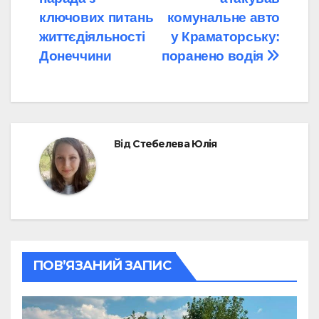
записів
ключових питань
комунальне авто
життєдіяльності
у Краматорську:
Донеччини
поранено водія
Від
Стебелева Юлія
ПОВ’ЯЗАНИЙ ЗАПИС