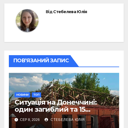
Від
Стебелева Юлія
ПОВ’ЯЗАНИЙ ЗАПИС
НОВИНИ
ТОП
Ситуація на Донеччині:
один загиблий та 15
поранених за добу
СЕР 8, 2026
СТЕБЕЛЕВА ЮЛІЯ