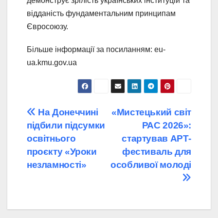
демонструє зрілість українських інституцій та
відданість фундаментальним принципам
Євросоюзу.
Більше інформації за посиланням: eu-
ua.kmu.gov.ua
Навігація
На Донеччині
«Мистецький світ
підбили підсумки
РАС 2026»:
записів
освітнього
стартував АРТ-
проєкту «Уроки
фестиваль для
незламності»
особливої молоді