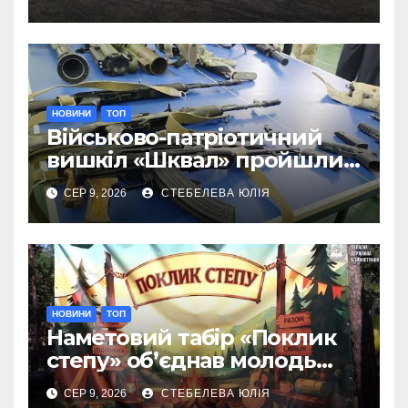
НОВИНИ
ТОП
Військово-патріотичний
вишкіл «Шквал» пройшли
80 представників молоді
СЕР 9, 2026
СТЕБЕЛЕВА ЮЛІЯ
Донеччини
НОВИНИ
ТОП
Наметовий табір «Поклик
степу» об’єднав молодь
Донеччини
СЕР 9, 2026
СТЕБЕЛЕВА ЮЛІЯ