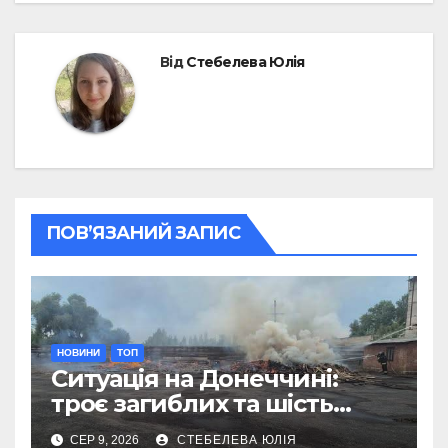
Від
Стебелева Юлія
ПОВ’ЯЗАНИЙ ЗАПИС
НОВИНИ
ТОП
Ситуація на Донеччині:
троє загиблих та шість
поранених за добу
СЕР 9, 2026
СТЕБЕЛЕВА ЮЛІЯ