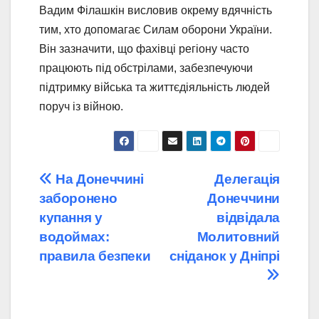
Вадим Філашкін висловив окрему вдячність
тим, хто допомагає Силам оборони України.
Він зазначити, що фахівці регіону часто
працюють під обстрілами, забезпечуючи
підтримку війська та життєдіяльність людей
поруч із війною.
Навігація
На Донеччині
Делегація
заборонено
Донеччини
записів
купання у
відвідала
водоймах:
Молитовний
правила безпеки
сніданок у Дніпрі