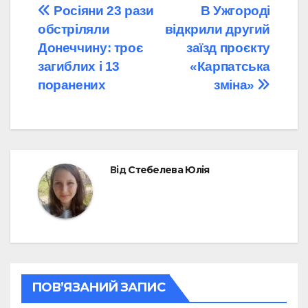
Навігація
Росіяни 23 рази
В Ужгороді
обстріляли
відкрили другий
записів
Донеччину: троє
заїзд проєкту
загиблих і 13
«Карпатська
поранених
зміна»
Від
Стебелева Юлія
ПОВ’ЯЗАНИЙ ЗАПИС