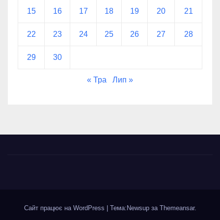
15
16
17
18
19
20
21
22
23
24
25
26
27
28
29
30
« Тра
Лип »
Сайт працює на WordPress
|
Тема:Newsup за
Themeansar
.