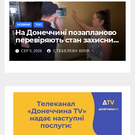
НОВИНИ
ТОП
На Донеччині позапланово
перевіряють стан захисних
споруд
СЕР 5, 2026
СТЕБЕЛЕВА ЮЛІЯ