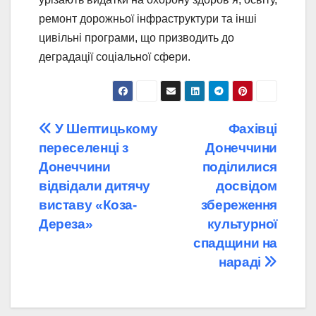
ремонт дорожньої інфраструктури та інші
цивільні програми, що призводить до
деградації соціальної сфери.
Навігація
У Шептицькому
Фахівці
переселенці з
Донеччини
записів
Донеччини
поділилися
відвідали дитячу
досвідом
виставу «Коза-
збереження
Дереза»
культурної
спадщини на
нараді