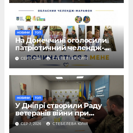
НОВИНИ
ТОП
На Донеччині оголосили
патріотичний челендж-
марафон для молоді
СЕР 7, 2026
СТЕБЕЛЕВА ЮЛІЯ
НОВИНИ
ТОП
У Дніпрі створили Раду
ветеранів війни при
Донецькій ОДА
СЕР 7, 2026
СТЕБЕЛЕВА ЮЛІЯ