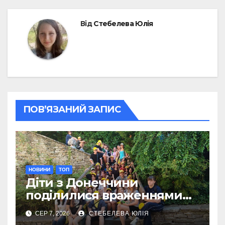
Від
Стебелева Юлія
ПОВ’ЯЗАНИЙ ЗАПИС
НОВИНИ
ТОП
Діти з Донеччини
поділилися враженнями
від відпочинку в Польщі
СЕР 7, 2026
СТЕБЕЛЕВА ЮЛІЯ