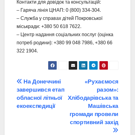
Контакти для довідок та консультацій:
– Гаряча лінія ЦНАП: 0 (800) 334-304.
– Служба у справах дітей Покровської
міськради: +380 50 618 7622.
– Центр надання соціальних послуг (оцінка
потреб родини): +380 99 048 7986, +380 66
322 1904.
Навігація
На Донеччині
«Рухаємося
завершився етап
разом»:
записів
обласної літньої
Хлібодарівська та
екоекспедиції
Машівська
громади провели
спортивний захід