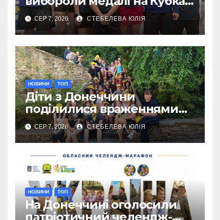
вибороли медалі на Кубках
Європи в Австрії
СЕР 7, 2026
СТЕБЕЛЕВА ЮЛІЯ
НОВИНИ
ТОП
Діти з Донеччини
поділилися враженнями
від відпочинку в Польщі
СЕР 7, 2026
СТЕБЕЛЕВА ЮЛІЯ
НОВИНИ
ТОП
На Донеччині оголосили
патріотичний челендж-