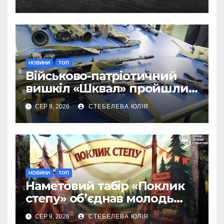
НОВИНИ
ТОП
Військово-патріотичний
вишкіл «Шквал» пройшли
80 представників молоді
СЕР 9, 2026
СТЕБЕЛЕВА ЮЛІЯ
Донеччини
НОВИНИ
ТОП
Наметовий табір «Поклик
степу» об’єднав молодь
Донеччини
СЕР 9, 2026
СТЕБЕЛЕВА ЮЛІЯ