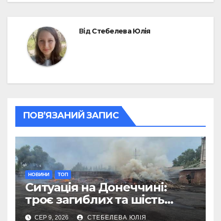
Від
Стебелева Юлія
ПОВ’ЯЗАНИЙ ЗАПИС
НОВИНИ
ТОП
Ситуація на Донеччині:
троє загиблих та шість
поранених за добу
СЕР 9, 2026
СТЕБЕЛЕВА ЮЛІЯ