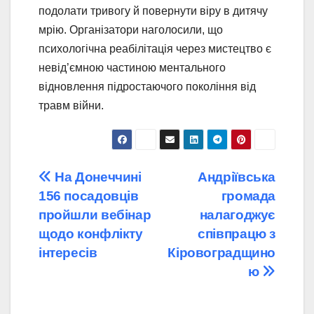
подолати тривогу й повернути віру в дитячу
мрію. Організатори наголосили, що
психологічна реабілітація через мистецтво є
невід’ємною частиною ментального
відновлення підростаючого покоління від
травм війни.
Навігація
На Донеччині
Андріївська
156 посадовців
громада
записів
пройшли вебінар
налагоджує
щодо конфлікту
співпрацю з
інтересів
Кіровоградщино
ю