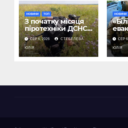
НОВИНИ
ТОП
НОВИНИ
З початку місяця
«Біл
піротехніки ДСНС
ева
знищили 18
Дру
СЕР 6, 2026
СТЕБЕЛЕВА
СЕР 6
вибухонебезпечни
мешк
х предметів
ЮЛІЯ
дом
ЮЛІЯ
улю