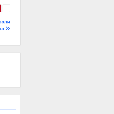
вали
ька