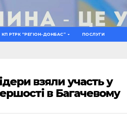
КП РТРК “РЕГІОН-ДОНБАС”
ПОСЛУГИ
ідери взяли участь у
першості в Багачевому