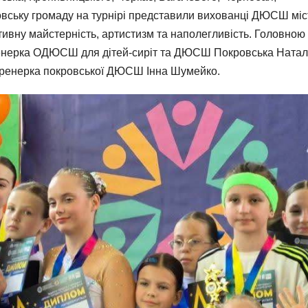
вську громаду на турнірі представили вихованці ДЮСШ міс
ивну майстерність, артистизм та наполегливість. Головною
ренерка ОДЮСШ для дітей-сиріт та ДЮСШ Покровська Натал
 тренерка покровської ДЮСШ Інна Шумейко.