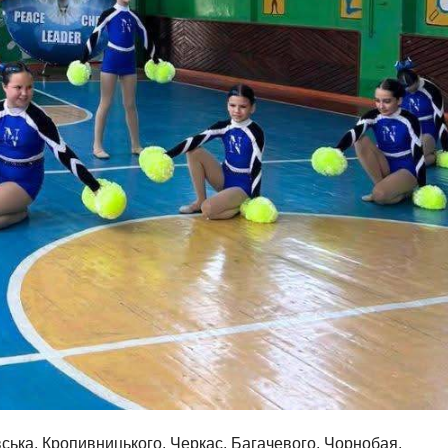
ька, Кропивницького, Черкас, Багачевого, Чорнобая,