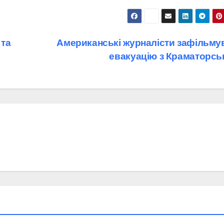
 та
Американські журналісти зафільму
евакуацію з Краматорс