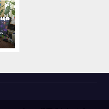
ців
ВА
ід