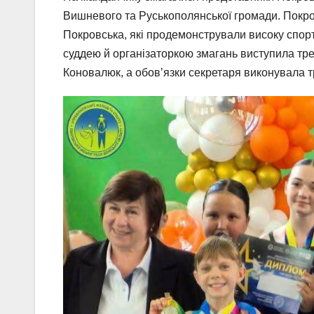
Вишневого та Руськополянської громади. Покро
Покровська, які продемонстрували високу спорт
суддею й організаторкою змагань виступила т
Коновалюк, а обов’язки секретаря виконувала