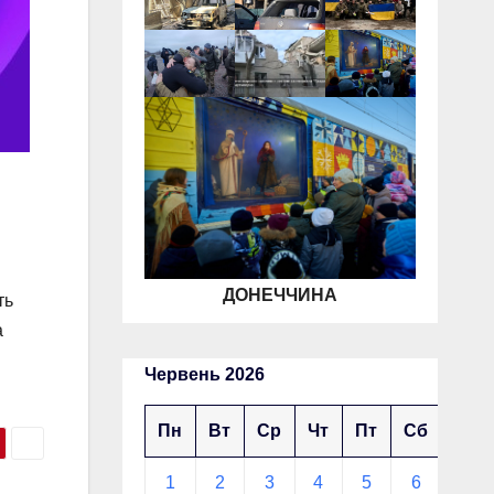
ДОНЕЧЧИНА
ть
а
Червень 2026
Пн
Вт
Ср
Чт
Пт
Сб
Нд
1
2
3
4
5
6
7