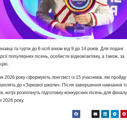
авці та гурти до 6 осіб віком від 9 до 14 років. Для подачі
сії популярних пісень, особисте відеовізитівку, а також, за
цію.
я 2026 року сформують лонглист із 15 учасників, які пройду
раплять до «Зіркової школи». Після завершення навчання т
в, котрі розпочнуть підготовку конкурсних пісень для фіналу
і 2026 року.