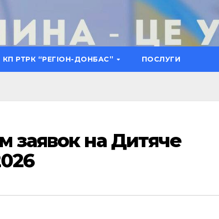
КП РТРК “РЕГІОН-ДОНБАС”
ПОСЛУГИ
м заявок на Дитяче
2026