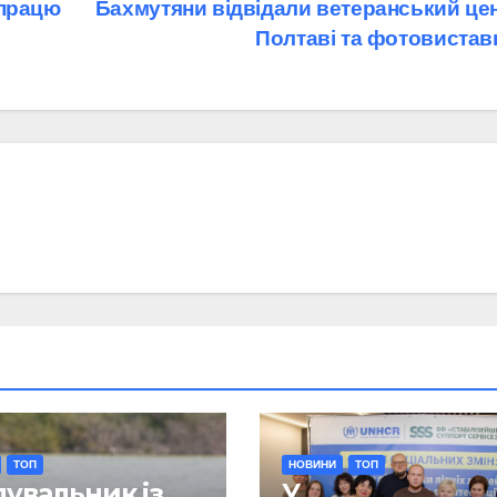
впрацю
Бахмутяни відвідали ветеранський цен
Полтаві та фотовиста
ТОП
НОВИНИ
ТОП
увальник із
У