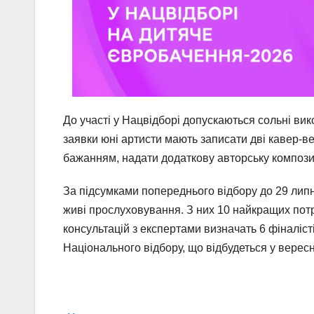
До участі у Нацвідборі допускаються сольні викон
заявки юні артисти мають записати дві кавер-вер
бажанням, надати додаткову авторську компози
За підсумками попереднього відбору до 29 липн
живі прослуховування. З них 10 найкращих пот
консультацій з експертами визначать 6 фіналісті
Національного відбору, що відбудеться у вересн