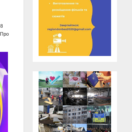
 8
 Про