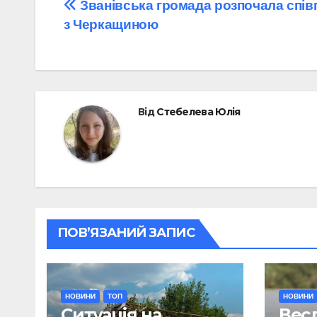
Навігація
Званівська громада розпочала спі
з Черкащиною
записів
Від
Стебелева Юлія
ПОВ’ЯЗАНИЙ ЗАПИС
НОВИНИ
ТОП
НОВИНИ
Ситуація на
Весл