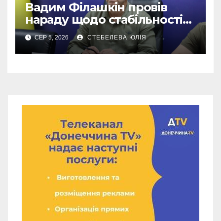
Вадим Філашкін провів
нараду щодо стабільності
мобільного зв’язку
СЕР 5, 2026
СТЕБЕЛЕВА ЮЛІЯ