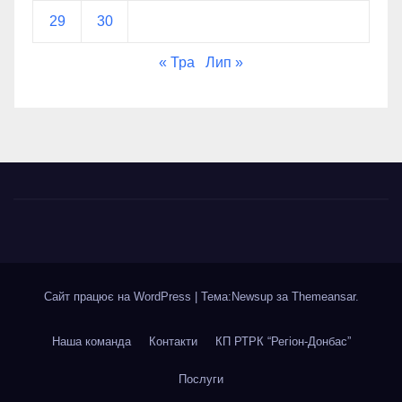
29
30
« Тра
Лип »
Сайт працює на WordPress
|
Тема:Newsup за
Themeansar
.
Наша команда
Контакти
КП РТРК “Регіон-Донбас”
Послуги