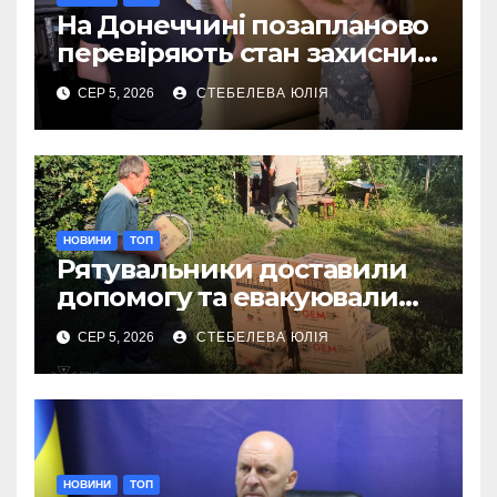
На Донеччині позапланово
перевіряють стан захисних
споруд
СЕР 5, 2026
СТЕБЕЛЕВА ЮЛІЯ
НОВИНИ
ТОП
Рятувальники доставили
допомогу та евакуювали
людину на Донеччині
СЕР 5, 2026
СТЕБЕЛЕВА ЮЛІЯ
НОВИНИ
ТОП