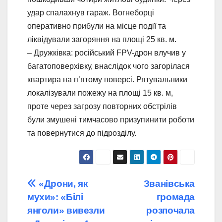
удар спалахнув гараж. Вогнеборці
оперативно прибули на місце події та
ліквідували загоряння на площі 25 кв. м.
– Дружківка: російський FPV-дрон влучив у
багатоповерхівку, внаслідок чого загорілася
квартира на п’ятому поверсі. Рятувальники
локалізували пожежу на площі 15 кв. м,
проте через загрозу повторних обстрілів
були змушені тимчасово призупинити роботи
та повернутися до підрозділу.
Навігація
«Дрони, як
Званівська
мухи»: «Білі
громада
записів
янголи» вивезли
розпочала