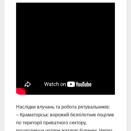
Наслідки влучань та робота рятувальників:
– Краматорськ: ворожий безпілотник поцілив
по території приватного сектору,
пошкодивши чотири житлові будинки. Через