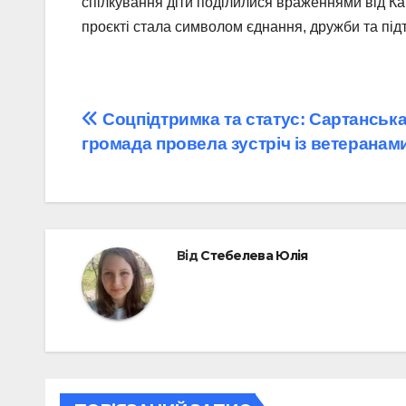
спілкування діти поділилися враженнями від Кар
проєкті стала символом єднання, дружби та під
Навігація
Соцпідтримка та статус: Сартанськ
громада провела зустріч із ветеранам
записів
Від
Стебелева Юлія