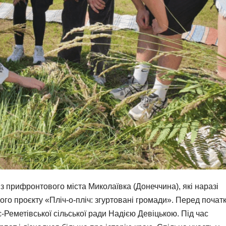
 з прифронтового міста Миколаївка (Донеччина), які наразі
го проєкту «Пліч-о-пліч: згуртовані громади». Перед почат
’є-Реметівської сільської ради Надією Девіцькою. Під час