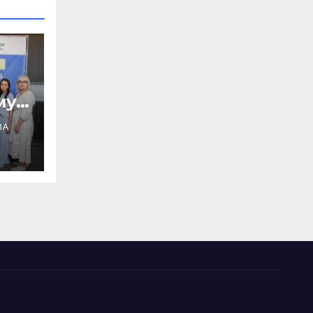
му
ВА
х