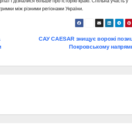
пат і дізналися більше про історію краю. Спільна участь у
тримки між різними регіонами України.
а
САУ CAESAR знищує ворожі позиці
и
Покровському напрям