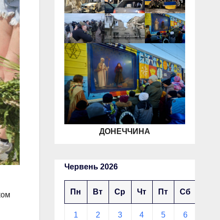
ДОНЕЧЧИНА
Червень 2026
Пн
Вт
Ср
Чт
Пт
Сб
Нд
ком
1
2
3
4
5
6
7