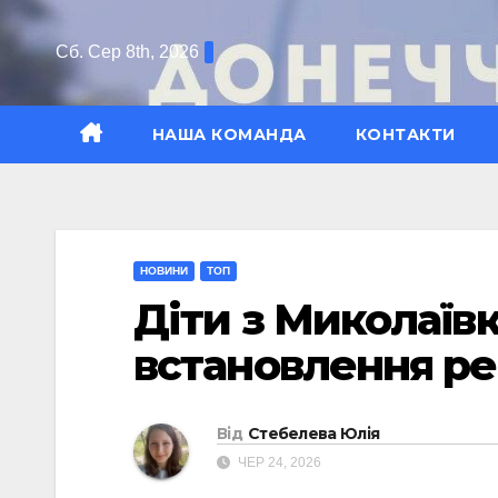
Перейти
до
Сб. Сер 8th, 2026
вмісту
НАША КОМАНДА
КОНТАКТИ
НОВИНИ
ТОП
Діти з Миколаїв
встановлення ре
Від
Стебелева Юлія
ЧЕР 24, 2026