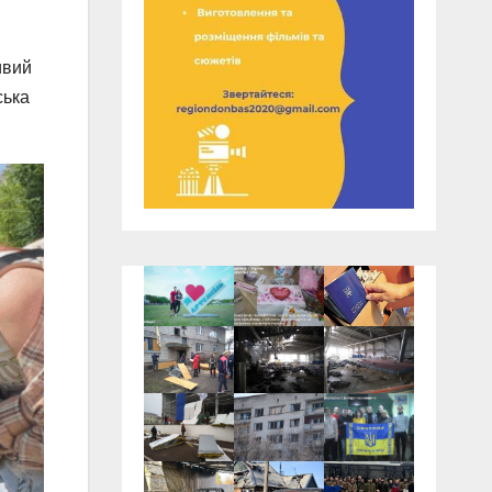
ивий
ська