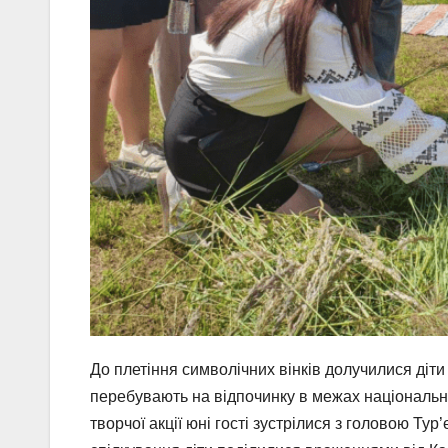
До плетіння символічних вінків долучилися діти
перебувають на відпочинку в межах національно
творчої акції юні гості зустрілися з головою Тур