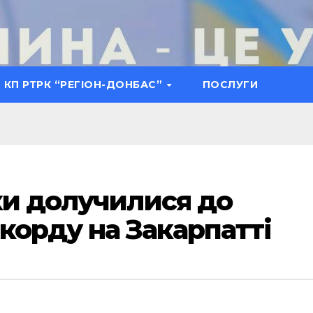
КП РТРК “РЕГІОН-ДОНБАС”
ПОСЛУГИ
ки долучилися до
корду на Закарпатті