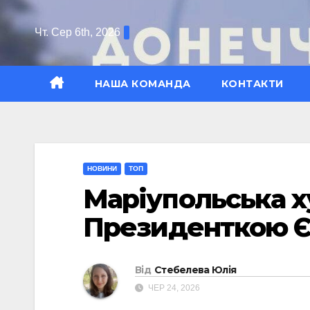
Перейти
до
Чт. Сер 6th, 2026
вмісту
НАША КОМАНДА
КОНТАКТИ
НОВИНИ
ТОП
Маріупольська х
Президенткою Є
Від
Стебелева Юлія
ЧЕР 24, 2026