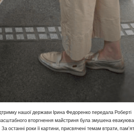
підтримку нашої держави Ірина Федоренко передала Роберті
вномасштабного вторгнення майстриня була змушена евакуюв
За останні роки її картини, присвячені темам втрати, пам’ят