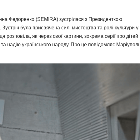
рина Федоренко (SEMIRA) зустрілася з Президенткою
устріч була присвячена силі мистецтва та ролі культури у
ця розповіла, як через свої картини, зокрема серії про дітей
сть та надію українського народу. Про це повідомляє Маріупол