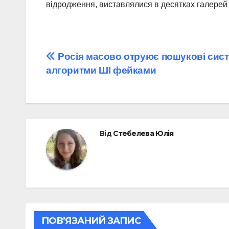
відродження, виставлялися в десятках галерей
Навігація
Росія масово отруює пошукові сист
алгоритми ШІ фейками
записів
Від
Стебелева Юлія
ПОВ’ЯЗАНИЙ ЗАПИС