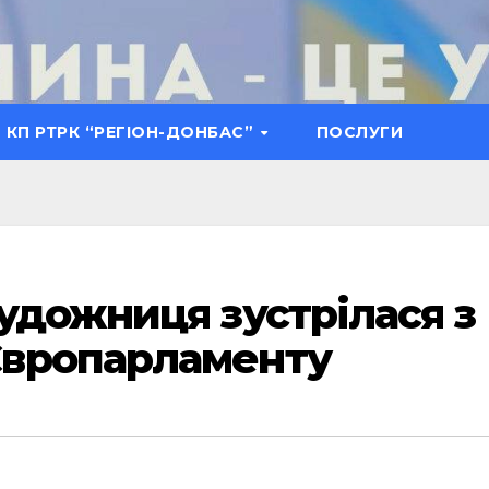
КП РТРК “РЕГІОН-ДОНБАС”
ПОСЛУГИ
удожниця зустрілася з
вропарламенту