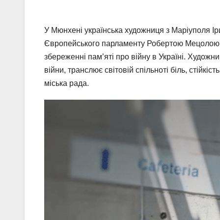
У Мюнхені українська художниця з Маріуполя І
Європейського парламенту Робертою Мецолою. З
збереженні пам’яті про війну в Україні. Художни
війни, транслює світовій спільноті біль, стійкі
міська рада.