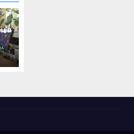
ців
ВА
ід