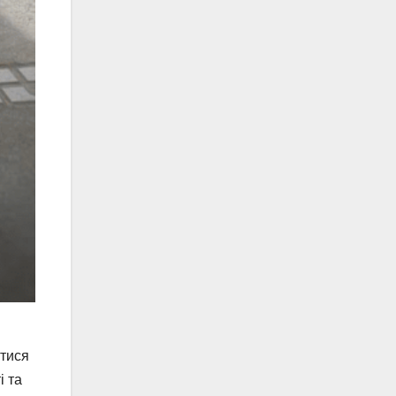
атися
і та