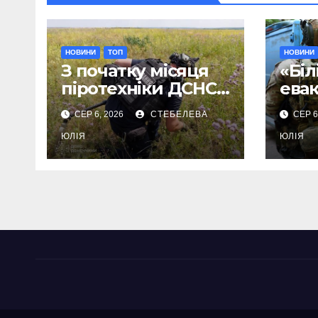
НОВИНИ
ТОП
НОВИНИ
З початку місяця
«Біл
піротехніки ДСНС
ева
знищили 18
Дру
СЕР 6, 2026
СТЕБЕЛЕВА
СЕР 6
вибухонебезпечни
мешк
х предметів
ЮЛІЯ
дом
ЮЛІЯ
улю