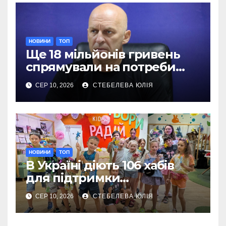
НОВИНИ
ТОП
Ще 18 мільйонів гривень
спрямували на потреби
Сил оборони на Донеччині
СЕР 10, 2026
СТЕБЕЛЕВА ЮЛІЯ
НОВИНИ
ТОП
В Україні діють 106 хабів
для підтримки
переселенців із Донеччини
СЕР 10, 2026
СТЕБЕЛЕВА ЮЛІЯ