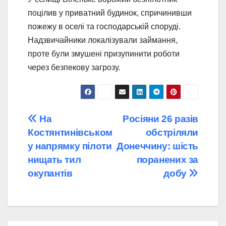
поцілив у приватний будинок, спричинивши
пожежу в оселі та господарській споруді.
Надзвичайники локалізували займання,
проте були змушені призупинити роботи
через безпекову загрозу.
Навігація
На
Росіяни 26 разів
Костянтинівськом
обстріляли
записів
у напрямку пілоти
Донеччину: шість
нищать тил
поранених за
окупантів
добу