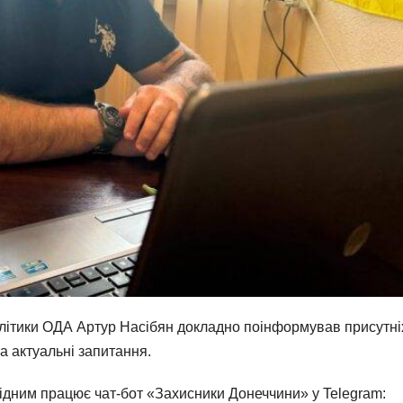
олітики ОДА Артур Насібян докладно поінформував присутні
а актуальні запитання.
ідним працює чат-бот «Захисники Донеччини» у Telegram: