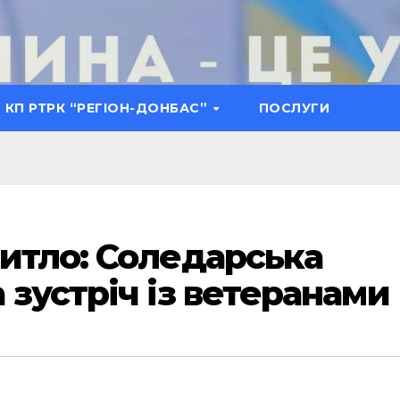
КП РТРК “РЕГІОН-ДОНБАС”
ПОСЛУГИ
итло: Соледарська
 зустріч із ветеранами