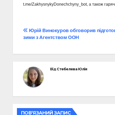
t.me/ZakhysnykyDonechchyny_bot, а також гаряча
Навігація
Юрій Винокуров обговорив підгото
зими з Агентством ООН
записів
Від
Стебелева Юлія
ПОВ’ЯЗАНИЙ ЗАПИС