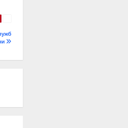
лужб
ни