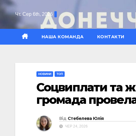
Перейти
до
Чт. Сер 6th, 2026
вмісту
НАША КОМАНДА
КОНТАКТИ
НОВИНИ
ТОП
Соцвиплати та ж
громада провела
Від
Стебелева Юлія
ЧЕР 24, 2026