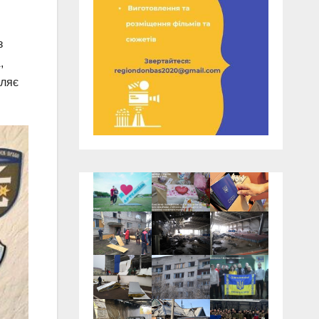
з
,
мляє