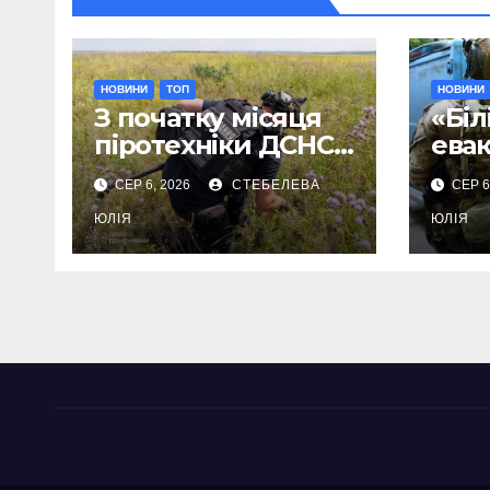
НОВИНИ
ТОП
НОВИНИ
З початку місяця
«Біл
піротехніки ДСНС
ева
знищили 18
Дру
СЕР 6, 2026
СТЕБЕЛЕВА
СЕР 6
вибухонебезпечни
мешк
х предметів
ЮЛІЯ
дом
ЮЛІЯ
улю