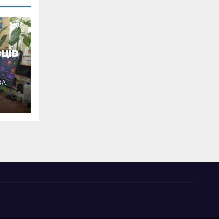
ців
ВА
ід