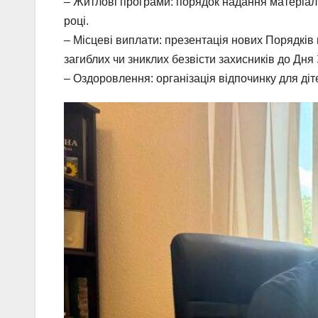
– Житлові програми: порядок надання матеріаль
році.
– Місцеві виплати: презентація нових Порядків
загиблих чи зниклих безвісти захисників до Дня 
– Оздоровлення: організація відпочинку для діт