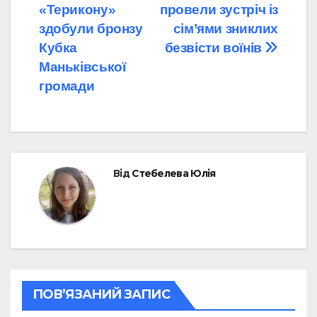
«Терикону»
провели зустріч із
записів
здобули бронзу
сім’ями зниклих
Кубка
безвісти воїнів
Маньківської
громади
Від
Стебелева Юлія
ПОВ’ЯЗАНИЙ ЗАПИС