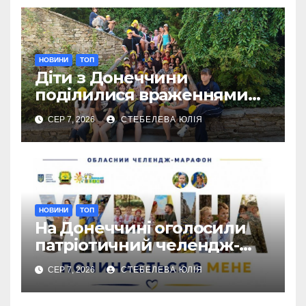
НОВИНИ
ТОП
Діти з Донеччини
поділилися враженнями
від відпочинку в Польщі
СЕР 7, 2026
СТЕБЕЛЕВА ЮЛІЯ
НОВИНИ
ТОП
На Донеччині оголосили
патріотичний челендж-
марафон для молоді
СЕР 7, 2026
СТЕБЕЛЕВА ЮЛІЯ