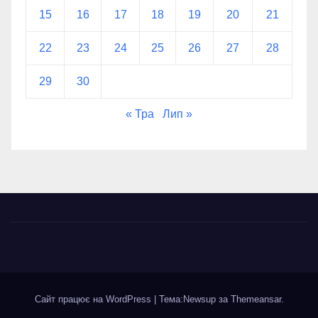
15
16
17
18
19
20
21
22
23
24
25
26
27
28
29
30
« Тра
Лип »
Сайт працює на WordPress
|
Тема:Newsup за
Themeansar
.