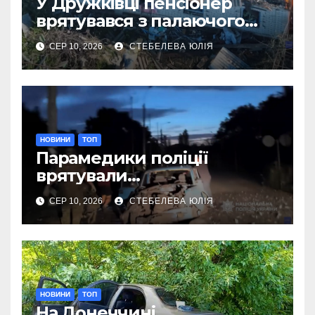
У Дружківці пенсіонер
врятувався з палаючого
після авіаудару будинку
СЕР 10, 2026
СТЕБЕЛЕВА ЮЛІЯ
НОВИНИ
ТОП
Парамедики поліції
врятували
важкопораненого чоловіка
СЕР 10, 2026
СТЕБЕЛЕВА ЮЛІЯ
в Краматорську
НОВИНИ
ТОП
На Донеччині