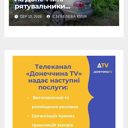
рятувальники
деблокували чоловіка
СЕР 10, 2026
СТЕБЕЛЕВА ЮЛІЯ
після ДТП