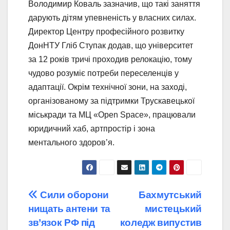
Володимир Коваль зазначив, що такі заняття
дарують дітям упевненість у власних силах.
Директор Центру професійного розвитку
ДонНТУ Гліб Ступак додав, що університет
за 12 років тричі проходив релокацію, тому
чудово розуміє потреби переселенців у
адаптації. Окрім технічної зони, на заході,
організованому за підтримки Трускавецької
міськради та МЦ «Open Space», працювали
юридичний хаб, артпростір і зона
ментального здоров’я.
Навігація
Сили оборони
Бахмутський
нищать антени та
мистецький
записів
зв’язок РФ під
коледж випустив