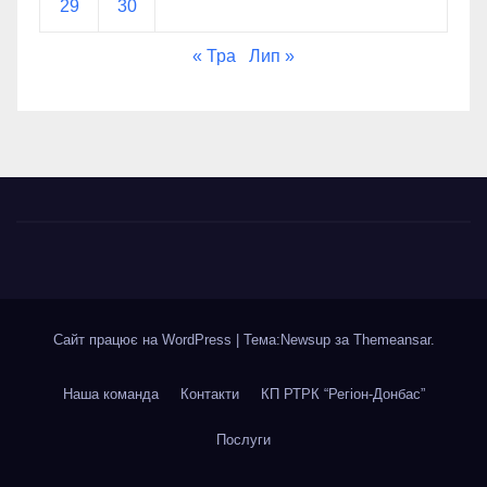
29
30
« Тра
Лип »
Сайт працює на WordPress
|
Тема:Newsup за
Themeansar
.
Наша команда
Контакти
КП РТРК “Регіон-Донбас”
Послуги