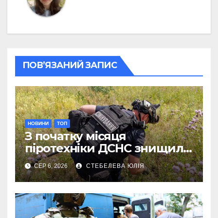
ПОВ’ЯЗАНИЙ ЗАПИС
НОВИНИ
ТОП
З початку місяця
піротехніки ДСНС знищили
18 вибухонебезпечних
СЕР 6, 2026
СТЕБЕЛЕВА ЮЛІЯ
предметів