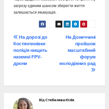
загрозу єдиним шансом зберегти життя
залишається евакуація.
Навігація
На дорозі до
На Донеччині
Костянтинівки
пройшов
записів
поліція нищить
масштабний
наземні FPV-
форум
дрони
молодіжних рад
Від
Стебелева Юлія