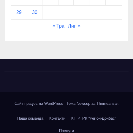
29
30
« Тра
Лип »
Сайт працює на WordPress
|
Тема:Newsup за
Themeansar
.
Наша команда
Контакти
КП РТРК “Регіон-Донбас”
Послуги