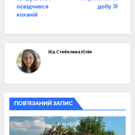
освідчився
добу
коханій
Від
Стебелева Юлія
ПОВ’ЯЗАНИЙ ЗАПИС