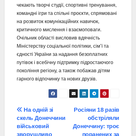
чекають творчі студії, спортивні тренування,
командні ігри та спільні проєкти, спрямовані
на розвиток комунікаційних навичок,
критичного мислення і взаємоповаги.
Очільник області висловив вдячність
Міністерству соціальної політики, сім’ї та
єдності України за надання безоплатних
путівок і всебічну підтримку підростаючого
покоління регіону, а також побажав дітям
гарного відпочинку та нових друзів.
Навігація
На одній зі
Росіяни 18 разів
скель Донеччини
обстріляли
записів
військовий
Донеччину: троє
зворушливо
поранених за