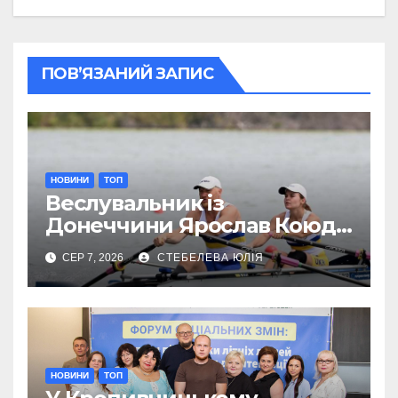
ПОВ’ЯЗАНИЙ ЗАПИС
НОВИНИ
ТОП
Веслувальник із
Донеччини Ярослав Коюда
завоював «срібло»
СЕР 7, 2026
СТЕБЕЛЕВА ЮЛІЯ
чемпіонату Європи
НОВИНИ
ТОП