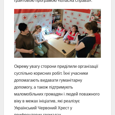
грантовою програмою «Власна справа».
Окрему увагу сторони приділили організації
суспільно корисних робіт. Їхні учасники
допомагають видавати гуманітарну
допомогу, а також підтримують
маломобільних громадян і людей поважного
віку в межах ініціатив, які реалізує
Український Червоний Хрест у
прифронтових громадах.