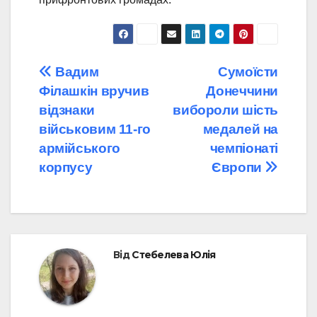
Навігація
Вадим
Сумоїсти
Філашкін вручив
Донеччини
записів
відзнаки
вибороли шість
військовим 11-го
медалей на
армійського
чемпіонаті
корпусу
Європи
Від
Стебелева Юлія