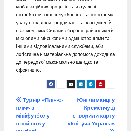
мобілізаційних процесів та актуальні
потреби військовослужбовців. Також окрему
увагу приділили координації та злагодженій
взаємодії між Силами оборони, районними й
місцевими військовими адміністраціями та
іншими відповідальними службами, аби
логістична й матеріальна допомога доходила
до передової максимально швидко та
ефективно.
Навігація
Турнір «Пліч-о-
Юні лиманці у
пліч» з
Кременчуці
записів
мініфутболу
створили карту
пройшов у
«Квітуча Україна»