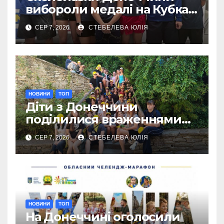
вибороли медалі на Кубках
Європи в Австрії
СЕР 7, 2026
СТЕБЕЛЕВА ЮЛІЯ
НОВИНИ
ТОП
Діти з Донеччини
поділилися враженнями
від відпочинку в Польщі
СЕР 7, 2026
СТЕБЕЛЕВА ЮЛІЯ
НОВИНИ
ТОП
На Донеччині оголосили