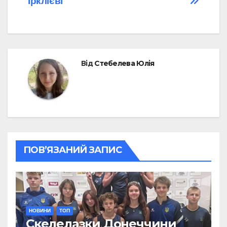
Ірклієві
Від
Стебелева Юлія
ПОВ’ЯЗАНИЙ ЗАПИС
НОВИНИ
ТОП
Скелелазки Донеччини