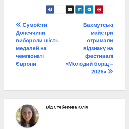
Навігація
Сумоїсти
Бахмутські
Донеччини
майстри
записів
вибороли шість
отримали
медалей на
відзнаку на
чемпіонаті
фестивалі
Європи
«Молодий борщ –
2026»
Від
Стебелева Юлія