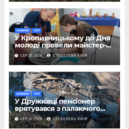
НОВИНИ
ТОП
У Кропивницькому до Дня
молоді провели майстер-
клас із гончарства
СЕР 10, 2026
СТЕБЕЛЕВА ЮЛІЯ
НОВИНИ
ТОП
У Дружківці пенсіонер
врятувався з палаючого
після авіаудару будинку
СЕР 10, 2026
СТЕБЕЛЕВА ЮЛІЯ