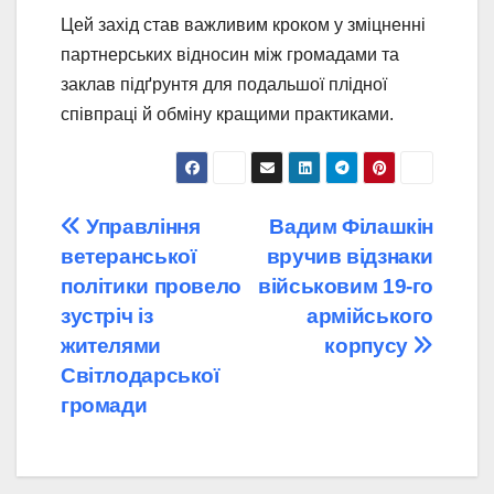
Цей захід став важливим кроком у зміцненні
партнерських відносин між громадами та
заклав підґрунтя для подальшої плідної
співпраці й обміну кращими практиками.
Навігація
Управління
Вадим Філашкін
ветеранської
вручив відзнаки
записів
політики провело
військовим 19-го
зустріч із
армійського
жителями
корпусу
Світлодарської
громади