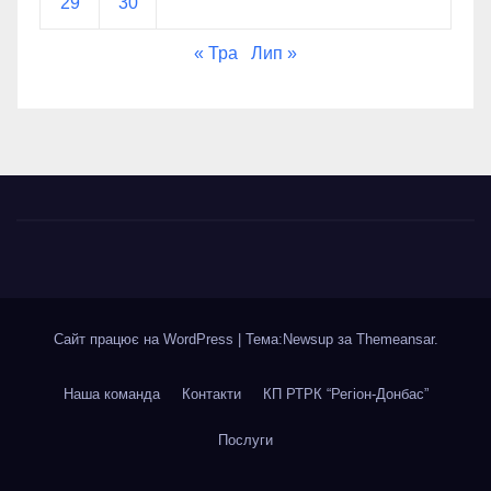
29
30
« Тра
Лип »
Сайт працює на WordPress
|
Тема:Newsup за
Themeansar
.
Наша команда
Контакти
КП РТРК “Регіон-Донбас”
Послуги