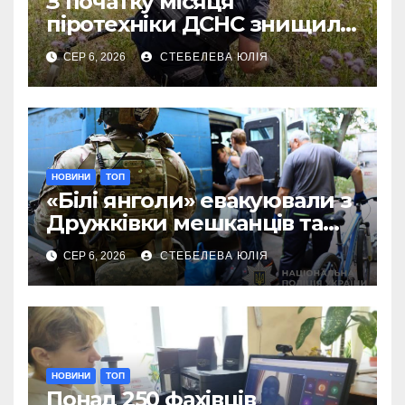
З початку місяця
піротехніки ДСНС знищили
18 вибухонебезпечних
СЕР 6, 2026
СТЕБЕЛЕВА ЮЛІЯ
предметів
НОВИНИ
ТОП
«Білі янголи» евакуювали з
Дружківки мешканців та
їхніх домашніх улюбленців
СЕР 6, 2026
СТЕБЕЛЕВА ЮЛІЯ
НОВИНИ
ТОП
Понад 250 фахівців