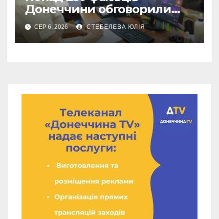
Донеччини обговорили
роботу влади під час війни
СЕР 6, 2026
СТЕБЕЛЕВА ЮЛІЯ