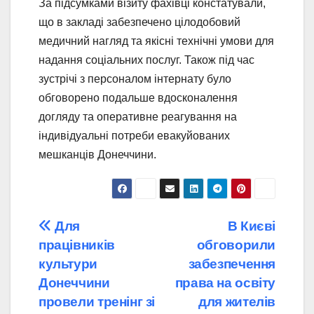
За підсумками візиту фахівці констатували,
що в закладі забезпечено цілодобовий
медичний нагляд та якісні технічні умови для
надання соціальних послуг. Також під час
зустрічі з персоналом інтернату було
обговорено подальше вдосконалення
догляду та оперативне реагування на
індивідуальні потреби евакуйованих
мешканців Донеччини.
Навігація
Для
В Києві
працівників
обговорили
записів
культури
забезпечення
Донеччини
права на освіту
провели тренінг зі
для жителів