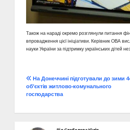
Також на нараді окремо розглянули питання фін
впровадження цієї ініціативи. Керівник ОВА вис
науки України за підтримку українських дітей н
Навігація
На Донеччині підготували до зими 
об’єктів житлово-комунального
записів
господарства
Від
Стебелева Юлія