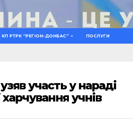
КП РТРК “РЕГІОН-ДОНБАС”
ПОСЛУГИ
узяв участь у нараді
 харчування учнів