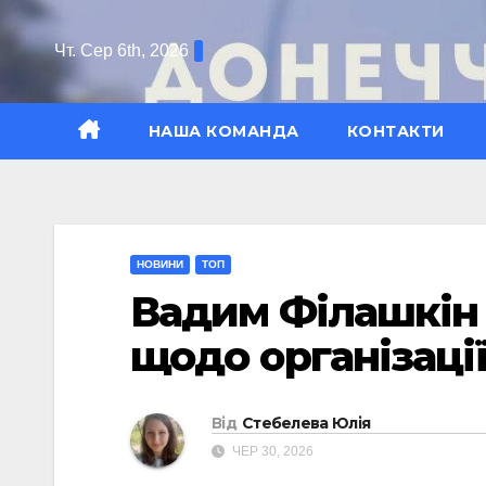
Перейти
до
Чт. Сер 6th, 2026
вмісту
НАША КОМАНДА
КОНТАКТИ
НОВИНИ
ТОП
Вадим Філашкін 
щодо організації
Від
Стебелева Юлія
ЧЕР 30, 2026