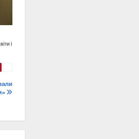
віти і
вали
и»