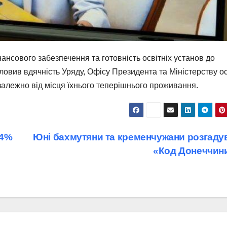
ансового забезпечення та готовність освітніх установ до
ловив вдячність Уряду, Офісу Президента та Міністерству ос
езалежно від місця їхнього теперішнього проживання.
44%
Юні бахмутяни та кременчужани розгаду
«Код Донеччин