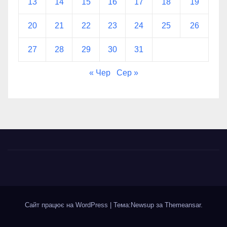
13
14
15
16
17
18
19
20
21
22
23
24
25
26
27
28
29
30
31
« Чер
Сер »
Сайт працює на WordPress
|
Тема:Newsup за
Themeansar
.