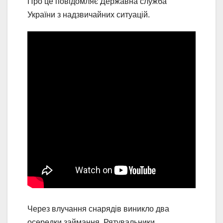
Про це повідомляє Державна служба
України з надзвичайних ситуацій.
Через влучання снарядів виникло два
осередки займання. Рятувальники