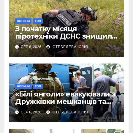
НОВИНИ
ТОП
З початку місяця
піротехніки ДСНС знищили
18 вибухонебезпечних
СЕР 6, 2026
СТЕБЕЛЕВА ЮЛІЯ
предметів
НОВИНИ
ТОП
«Білі янголи» евакуювали з
Дружківки мешканців та
їхніх домашніх улюбленців
СЕР 6, 2026
СТЕБЕЛЕВА ЮЛІЯ