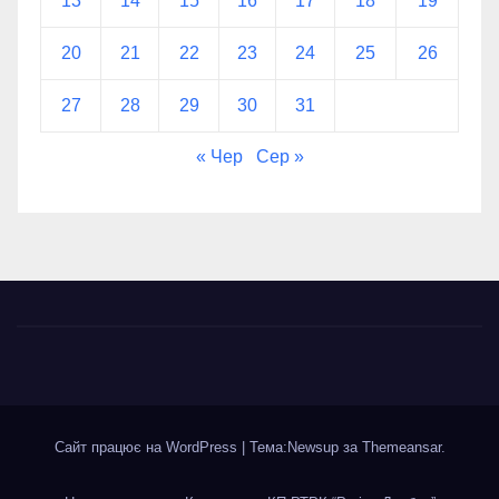
13
14
15
16
17
18
19
20
21
22
23
24
25
26
27
28
29
30
31
« Чер
Сер »
Сайт працює на WordPress
|
Тема:Newsup за
Themeansar
.