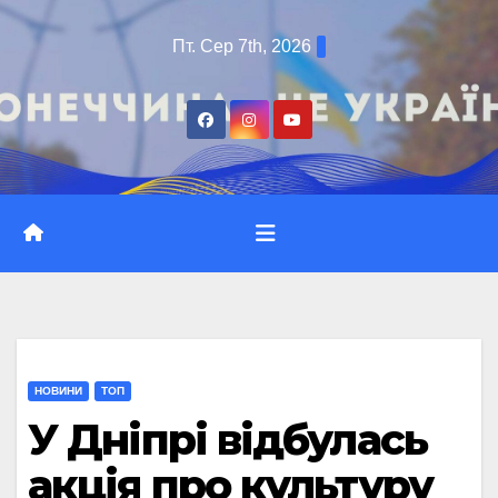
Перейти
Пт. Сер 7th, 2026
до
вмісту
НОВИНИ
ТОП
У Дніпрі відбулась
акція про культуру