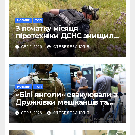
НОВИНИ
ТОП
З початку місяця
піротехніки ДСНС знищили
18 вибухонебезпечних
СЕР 6, 2026
СТЕБЕЛЕВА ЮЛІЯ
предметів
НОВИНИ
ТОП
«Білі янголи» евакуювали з
Дружківки мешканців та
їхніх домашніх улюбленців
СЕР 6, 2026
СТЕБЕЛЕВА ЮЛІЯ