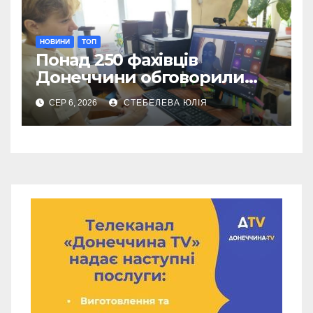
НОВИНИ
ТОП
Понад 250 фахівців
Донеччини обговорили
роботу влади під час війни
СЕР 6, 2026
СТЕБЕЛЕВА ЮЛІЯ