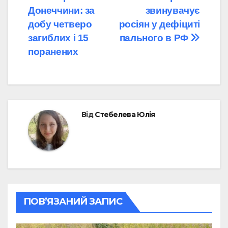
Навігація
Донеччини: за
звинувачує
записів
добу четверо
росіян у дефіциті
загиблих і 15
пального в РФ
поранених
Від
Стебелева Юлія
ПОВ’ЯЗАНИЙ ЗАПИС