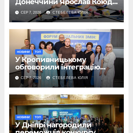
Донеччини Ярослав Коюда
завоював «срібло»
СЕР 7, 2026
СТЕБЕЛЕВА ЮЛІЯ
чемпіонату Європи
НОВИНИ
ТОП
У Кропивницькому
обговорили інтеграцію
літніх переселенців
СЕР 7, 2026
СТЕБЕЛЕВА ЮЛІЯ
НОВИНИ
ТОП
У Дніпрі нагородили
переможців конкурсу