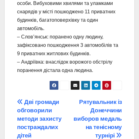
особи. Вибуховими хвилями та уламками
снарядів у місті пошкоджено 11 приватних
будинків, багатоповерхівку та один
автомобіль.
– Слов’янськ: поранено одну людину,
зафіксовано пошкодження 3 автомобілів та
9 приватних житлових будинків.
– Андріївка: внаслідок ворожого обстрілу
поранення дістала одна людина.
Навігація
Дві громади
Рятувальник із
обговорили
Донеччини
записів
методи захисту
виборов медаль
постраждалих
на тенісному
дітей
турнірі