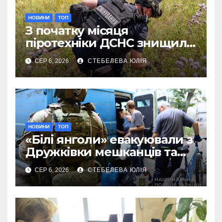
НОВИНИ
ТОП
З початку місяця
піротехніки ДСНС знищили
18 вибухонебезпечних
СЕР 6, 2026
СТЕБЕЛЕВА ЮЛІЯ
предметів
НОВИНИ
ТОП
«Білі янголи» евакуювали з
Дружківки мешканців та
їхніх домашніх улюбленців
СЕР 6, 2026
СТЕБЕЛЕВА ЮЛІЯ