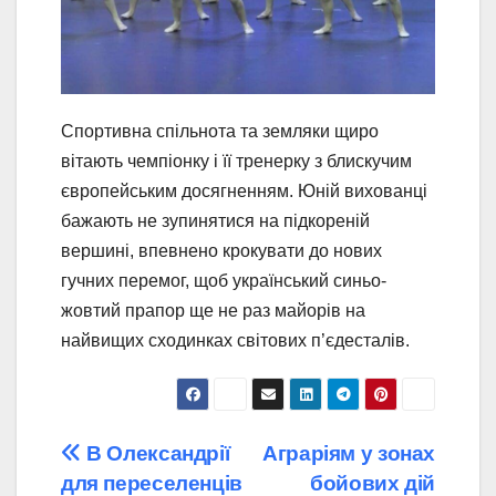
Спортивна спільнота та земляки щиро
вітають чемпіонку і її тренерку з блискучим
європейським досягненням. Юній вихованці
бажають не зупинятися на підкореній
вершині, впевнено крокувати до нових
гучних перемог, щоб український синьо-
жовтий прапор ще не раз майорів на
найвищих сходинках світових п’єдесталів.
Навігація
В Олександрії
Аграріям у зонах
для переселенців
бойових дій