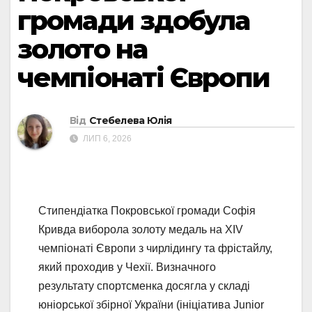
громади здобула
золото на
чемпіонаті Європи
Від
Стебелева Юлія
ЛИП 6, 2026
Стипендіатка Покровської громади Софія
Кривда виборола золоту медаль на XIV
чемпіонаті Європи з чирлідингу та фрістайлу,
який проходив у Чехії. Визначного
результату спортсменка досягла у складі
юніорської збірної України (ініціатива Junior