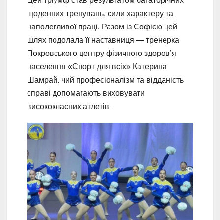
Цей тріумф став результатом багаторічних
щоденних тренувань, сили характеру та
наполегливої праці. Разом із Софією цей
шлях подолала її наставниця — тренерка
Покровського центру фізичного здоров’я
населення «Спорт для всіх» Катерина
Шамрай, чий професіоналізм та відданість
справі допомагають виховувати
висококласних атлетів.