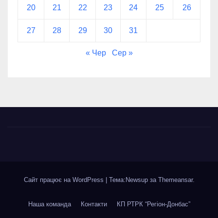
20
21
22
23
24
25
26
27
28
29
30
31
« Чер
Сер »
Сайт працює на WordPress
|
Тема:Newsup за
Themeansar
.
Наша команда
Контакти
КП РТРК “Регіон-Донбас”