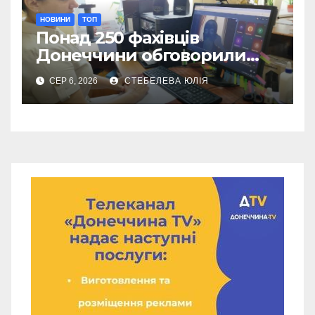
НОВИНИ
ТОП
Понад 250 фахівців
Донеччини обговорили
роботу влади під час війни
СЕР 6, 2026
СТЕБЕЛЕВА ЮЛІЯ