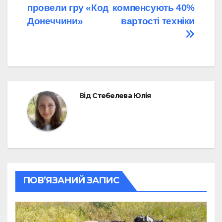
записів
провели гру «Код
компенсують 40%
Донеччини»
вартості техніки
Від
Стебелева Юлія
ПОВ’ЯЗАНИЙ ЗАПИС