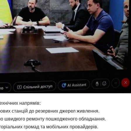
ехнічних напрямів:
зових станцій до резервних джерел живлення.
но швидкого ремонту пошкодженого обладнання.
торіальних громад та мобільних провайдерів.