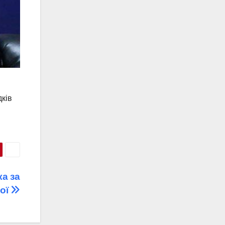
дків
а за
рої