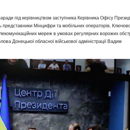
наради під керівництвом заступника Керівника Офісу Прези
сть представники Мінцифри та мобільних операторів. Ключов
елекомунікаційних мереж в умовах регулярних ворожих обст
лова Донецької обласної військової адміністрації Вадим