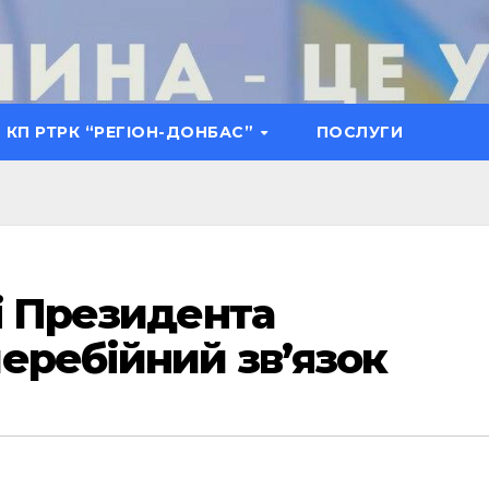
КП РТРК “РЕГІОН-ДОНБАС”
ПОСЛУГИ
сі Президента
еребійний зв’язок