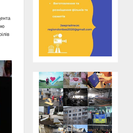
дента
ою
рілів