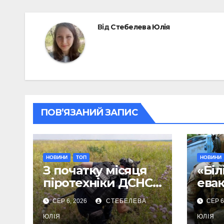
Від
Стебелева Юлія
ПОВ’ЯЗАНИЙ ЗАПИС
НОВИНИ
ТОП
НОВИНИ
З початку місяця
«Біл
піротехніки ДСНС
ева
знищили 18
Дру
СЕР 6, 2026
СТЕБЕЛЕВА
СЕР 6
вибухонебезпечни
мешк
х предметів
ЮЛІЯ
дом
ЮЛІЯ