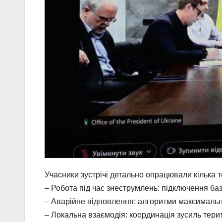
Учасники зустрічі детально опрацювали кілька т
– Робота під час знеструмлень: підключення ба
– Аварійне відновлення: алгоритми максималь
– Локальна взаємодія: координація зусиль тери