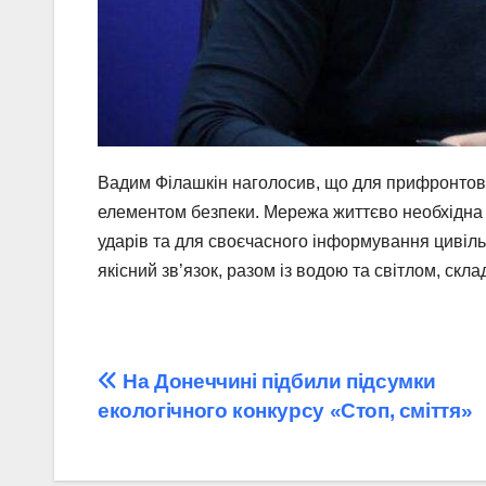
Вадим Філашкін наголосив, що для прифронтово
елементом безпеки. Мережа життєво необхідна для
ударів та для своєчасного інформування цивіл
якісний зв’язок, разом із водою та світлом, скла
Навігація
На Донеччині підбили підсумки
екологічного конкурсу «Стоп, сміття»
записів