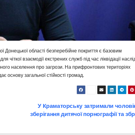
ї Донецької області безперебійне покриття є базовим
 чіткої взаємодії екстрених служб під час ліквідації наслі
ьного населення про загрози. На прифронтових територіях
дає основу загальної стійкості громад.
У Краматорську затримали чоловік
зберігання дитячої порнографії та зб