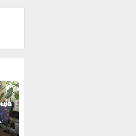
ців
ВА
ід