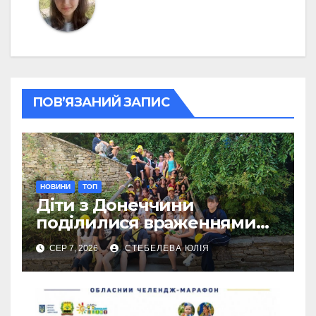
ПОВ’ЯЗАНИЙ ЗАПИС
НОВИНИ
ТОП
Діти з Донеччини
поділилися враженнями
від відпочинку в Польщі
СЕР 7, 2026
СТЕБЕЛЕВА ЮЛІЯ