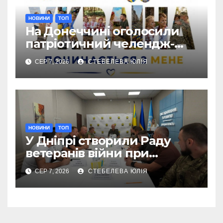
НОВИНИ
ТОП
На Донеччині оголосили
патріотичний челендж-
марафон для молоді
СЕР 7, 2026
СТЕБЕЛЕВА ЮЛІЯ
НОВИНИ
ТОП
У Дніпрі створили Раду
ветеранів війни при
Донецькій ОДА
СЕР 7, 2026
СТЕБЕЛЕВА ЮЛІЯ