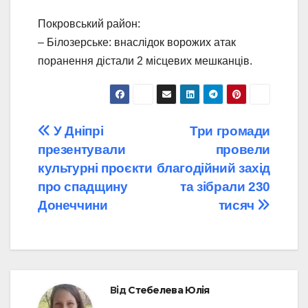
Покровський район:
– Білозерське: внаслідок ворожих атак
поранення дістали 2 місцевих мешканців.
Навігація
У Дніпрі
Три громади
презентували
провели
записів
культурні проєкти
благодійний захід
про спадщину
та зібрали 230
Донеччини
тисяч
Від
Стебелева Юлія