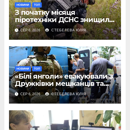
НОВИНИ
ТОП
З початку місяця
піротехніки ДСНС знищили
18 вибухонебезпечних
СЕР 6, 2026
СТЕБЕЛЕВА ЮЛІЯ
предметів
НОВИНИ
ТОП
«Білі янголи» евакуювали з
Дружківки мешканців та
їхніх домашніх улюбленців
СЕР 6, 2026
СТЕБЕЛЕВА ЮЛІЯ