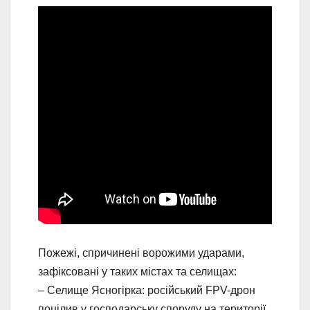
Пожежі, спричинені ворожими ударами,
зафіксовані у таких містах та селищах:
– Селище Ясногірка: російський FPV-дрон
поцілив у господарську споруду на території