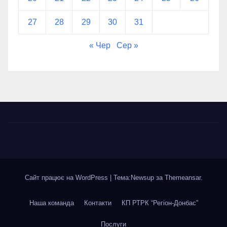
27
28
29
30
31
« Чер
Сер »
Сайт працює на WordPress
|
Тема:Newsup за
Themeansar
.
Наша команда
Контакти
КП РТРК “Регіон-Донбас”
Послуги