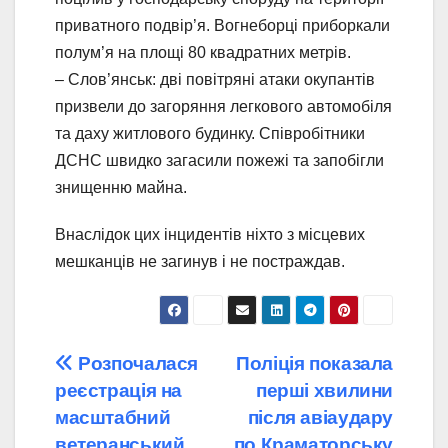
приватного подвір’я. Вогнеборці приборкали
полум’я на площі 80 квадратних метрів.
– Слов’янськ: дві повітряні атаки окупантів
призвели до загоряння легкового автомобіля
та даху житлового будинку. Співробітники
ДСНС швидко загасили пожежі та запобігли
знищенню майна.
Внаслідок цих інцидентів ніхто з місцевих
мешканців не загинув і не постраждав.
Навігація
Розпочалася
Поліція показала
реєстрація на
перші хвилини
записів
масштабний
після авіаудару
ветеранський
по Краматорську