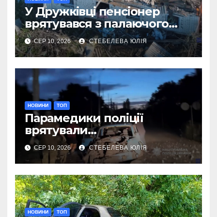
У Дружківці пенсіонер
врятувався з палаючого
після авіаудару будинку
СЕР 10, 2026
СТЕБЕЛЕВА ЮЛІЯ
НОВИНИ
ТОП
Парамедики поліції
врятували
важкопораненого чоловіка
СЕР 10, 2026
СТЕБЕЛЕВА ЮЛІЯ
в Краматорську
НОВИНИ
ТОП