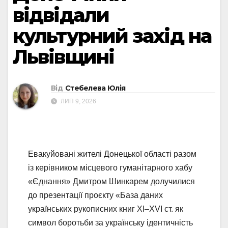
відвідали
культурний захід на
Львівщині
Від
Стебелева Юлія
ЛИП 9, 2026
Евакуйовані жителі Донецької області разом
із керівником місцевого гуманітарного хабу
«Єднання» Дмитром Шинкарем долучилися
до презентації проєкту «База даних
українських рукописних книг XI–XVI ст. як
символ боротьби за українську ідентичність