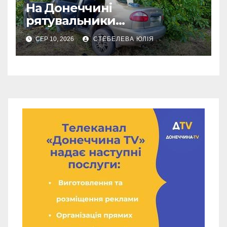
На Донеччині
рятувальники
деблокували чоловіка
СЕР 10, 2026
СТЕБЕЛЕВА ЮЛІЯ
після ДТП