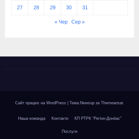
27
28
29
30
31
« Чер
Сер »
Сайт працює на WordPress
|
Тема:Newsup за
Themeansar
.
Наша команда
Контакти
КП РТРК “Регіон-Донбас”
Послуги