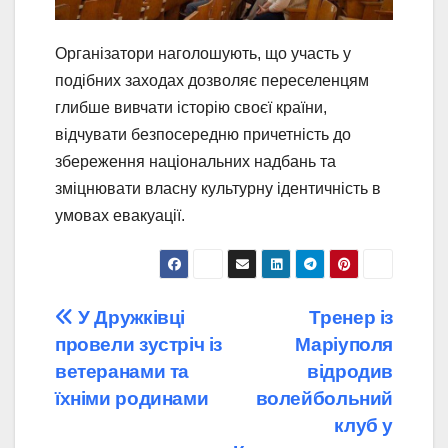
Організатори наголошують, що участь у
подібних заходах дозволяє переселенцям
глибше вивчати історію своєї країни,
відчувати безпосередню причетність до
збереження національних надбань та
зміцнювати власну культурну ідентичність в
умовах евакуації.
Навігація
У Дружківці
Тренер із
провели зустріч із
Маріуполя
записів
ветеранами та
відродив
їхніми родинами
волейбольний
клуб у