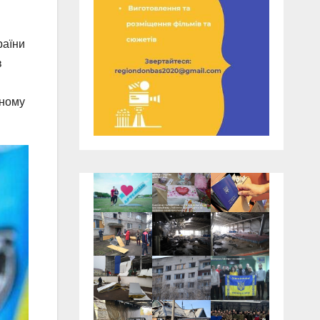
раїни
в
вному