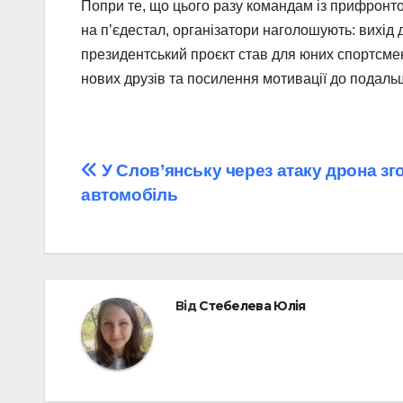
Попри те, що цього разу командам із прифронто
на п’єдестал, організатори наголошують: вихід
президентський проєкт став для юних спортсме
нових друзів та посилення мотивації до подаль
Навігація
У Слов’янську через атаку дрона зг
автомобіль
записів
Від
Стебелева Юлія