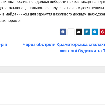
вих міст і селищ не вдалося вибороти призові місця та підн
 до загальнонаціонального фіналу є визначним досягненням
нів майданчиком для здобуття важливого досвіду, знаходже
ших перемог.
орів
Через обстріли Краматорська спалах
житлові будинки та