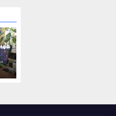
ців
ВА
ід