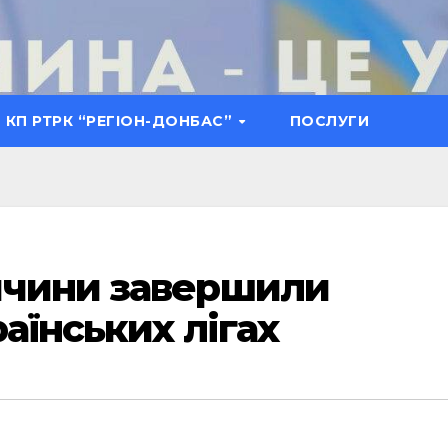
КП РТРК “РЕГІОН-ДОНБАС”
ПОСЛУГИ
ччини завершили
аїнських лігах