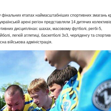
ть у фінальних етапах наймасштабніших спортивних змагань к
сеукраїнській арені регіон представляли 14 дитячих колективі
ортивних дисциплінах: шахах, масовому футболі, регбі-5,
йболі, легкій атлетиці, баскетболі 3х3, черліденгу та спорти
сна військова адміністрація.