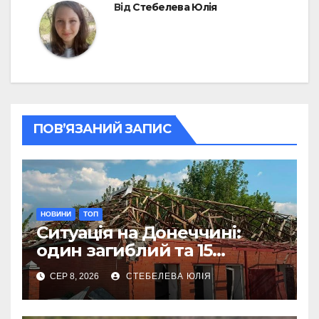
Від
Стебелева Юлія
ПОВ’ЯЗАНИЙ ЗАПИС
НОВИНИ
ТОП
Ситуація на Донеччині:
один загиблий та 15
поранених за добу
СЕР 8, 2026
СТЕБЕЛЕВА ЮЛІЯ