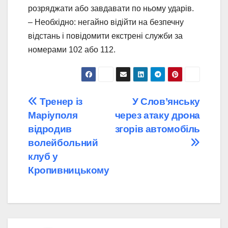
розряджати або завдавати по ньому ударів.
– Необхідно: негайно відійти на безпечну
відстань і повідомити екстрені служби за
номерами 102 або 112.
Навігація
Тренер із
У Слов’янську
Маріуполя
через атаку дрона
записів
відродив
згорів автомобіль
волейбольний
клуб у
Кропивницькому