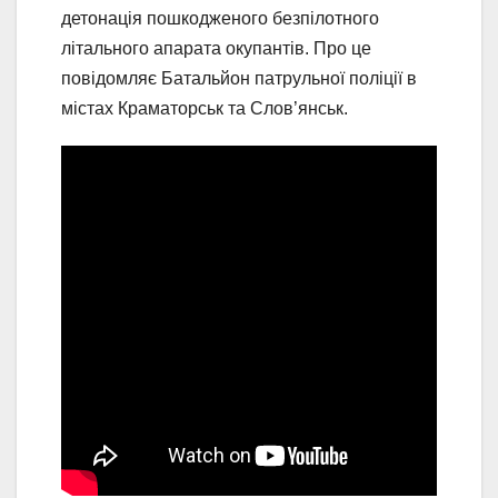
детонація пошкодженого безпілотного
літального апарата окупантів. Про це
повідомляє Батальйон патрульної поліції в
містах Краматорськ та Слов’янськ.