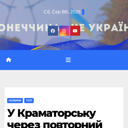
Перейти
Сб. Сер 8th, 2026
до
вмісту
НОВИНИ
ТОП
У Краматорську
через повторний