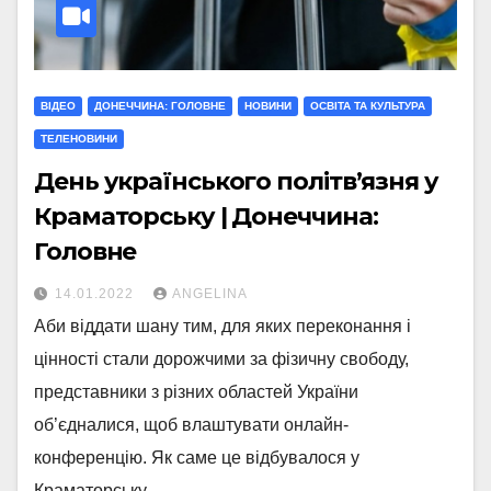
ВІДЕО
ДОНЕЧЧИНА: ГОЛОВНЕ
НОВИНИ
ОСВІТА ТА КУЛЬТУРА
ТЕЛЕНОВИНИ
День українського політв’язня у
Краматорську | Донеччина:
Головне
14.01.2022
ANGELINA
Аби віддати шану тим, для яких переконання і
цінності стали дорожчими за фізичну свободу,
представники з різних областей України
об’єдналися, щоб влаштувати онлайн-
конференцію. Як саме це відбувалося у
Краматорську –…