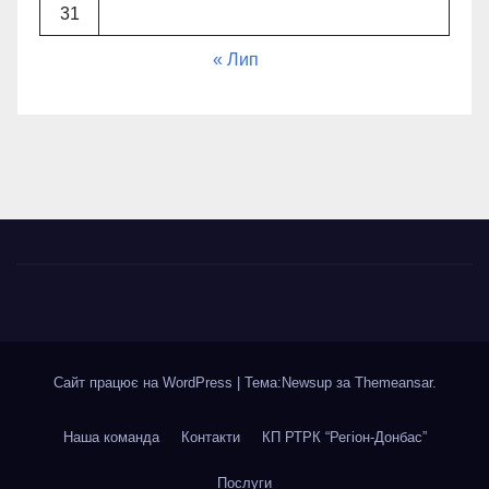
31
« Лип
Сайт працює на WordPress
|
Тема:Newsup за
Themeansar
.
Наша команда
Контакти
КП РТРК “Регіон-Донбас”
Послуги