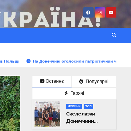
На Донеччині оголосили патріотичний челендж-марафон для 
Останнє
Популярні
Гарячі
НОВИНИ
ТОП
Скелелазки
Донеччини
вибороли медалі