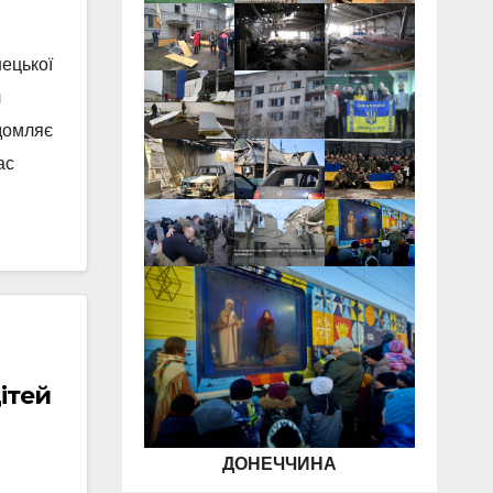
нецької
ч
ідомляє
ас
ітей
ДОНЕЧЧИНА