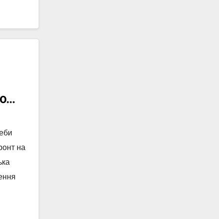
0
реби
ронт на
ька
ення