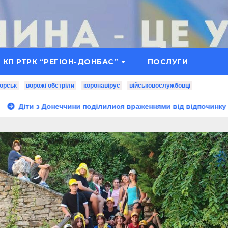
КП РТРК “РЕГІОН-ДОНБАС”
ПОСЛУГИ
орськ
ворожі обстріли
коронавірус
військовослужбовці
неччини поділилися враженнями від відпочинку в Польщі