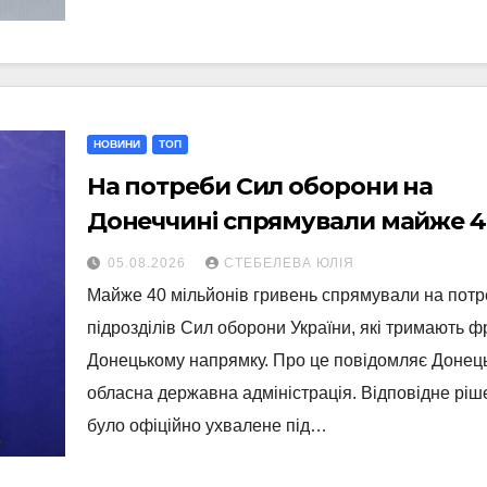
НОВИНИ
ТОП
На потреби Сил оборони на
Донеччині спрямували майже 4
мільйонів гривень
05.08.2026
СТЕБЕЛЕВА ЮЛІЯ
Майже 40 мільйонів гривень спрямували на пот
підрозділів Сил оборони України, які тримають ф
Донецькому напрямку. Про це повідомляє Донец
обласна державна адміністрація. Відповідне ріш
було офіційно ухвалене під…