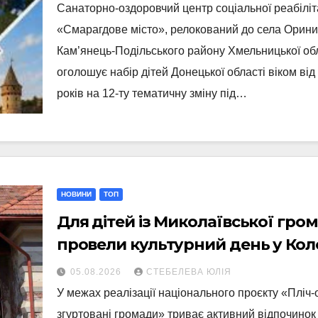
Санаторно-оздоровчий центр соціальної реабіліт
«Смарагдове місто», релокований до села Орин
Кам’янець-Подільського району Хмельницької обл
оголошує набір дітей Донецької області віком від
років на 12-ту тематичну зміну під…
НОВИНИ
ТОП
Для дітей із Миколаївської гро
провели культурний день у Кол
05.08.2026
СТЕБЕЛЕВА ЮЛІЯ
У межах реалізації національного проєкту «Пліч-о
згуртовані громади» триває активний відпочинок 