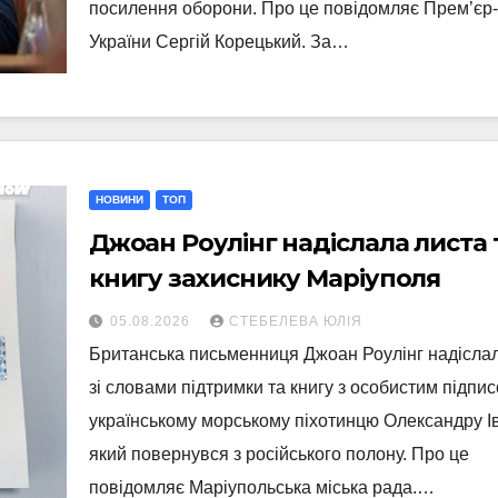
посилення оборони. Про це повідомляє Прем’єр-
України Сергій Корецький. За…
НОВИНИ
ТОП
Джоан Роулінг надіслала листа 
книгу захиснику Маріуполя
05.08.2026
СТЕБЕЛЕВА ЮЛІЯ
Британська письменниця Джоан Роулінг надісла
зі словами підтримки та книгу з особистим підпи
українському морському піхотинцю Олександру І
який повернувся з російського полону. Про це
повідомляє Маріупольська міська рада.…