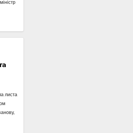
міністр
та
ла листа
сом
ванову,