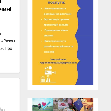
и
чині
а
в «Разом
є». Про
ч