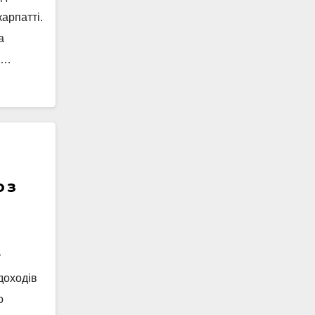
арпатті.
а
ь…
 з
у
доходів
о