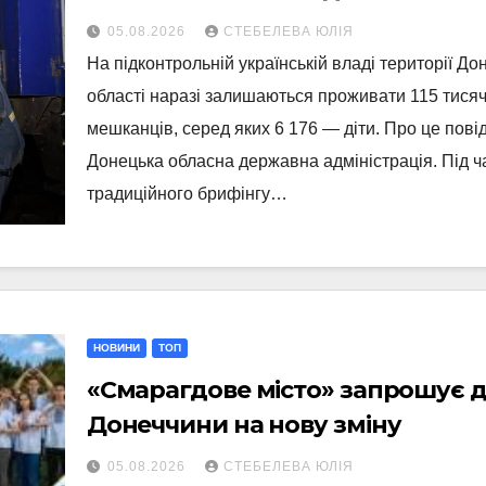
дітей
05.08.2026
СТЕБЕЛЕВА ЮЛІЯ
На підконтрольній українській владі території До
області наразі залишаються проживати 115 тися
мешканців, серед яких 6 176 — діти. Про це пов
Донецька обласна державна адміністрація. Під ч
традиційного брифінгу…
НОВИНИ
ТОП
«Смарагдове місто» запрошує д
Донеччини на нову зміну
05.08.2026
СТЕБЕЛЕВА ЮЛІЯ