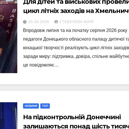
Для дітей та військових провел
цикл літніх заходів на Хмельнич
05.08.2026
СТЕБЕЛЕВА ЮЛІЯ
Впродовж липня та на початку серпня 2026 року
педагоги Донецького обласного палацу дитячої т
юнацької творчості реалізують цикл літніх заході
заради миру: підтримка, довіра, спільне майбутн
це повідомляє…
НОВИНИ
ТОП
На підконтрольній Донеччині
залишаються понад шість тися