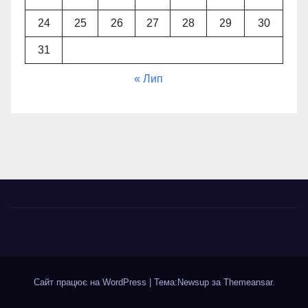
24
25
26
27
28
29
30
31
« Лип
Сайт працює на WordPress
|
Тема:Newsup за
Themeansar
.