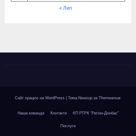
« Лип
Сайт працює на WordPress
|
Тема:Newsup за
Themeansar
.
Наша команда
Контакти
КП РТРК “Регіон-Донбас”
Послуги