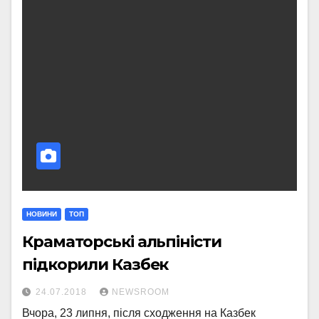
НОВИНИ
ТОП
Краматорські альпіністи
підкорили Казбек
24.07.2018
NEWSROOM
Вчора, 23 липня, після сходження на Казбек