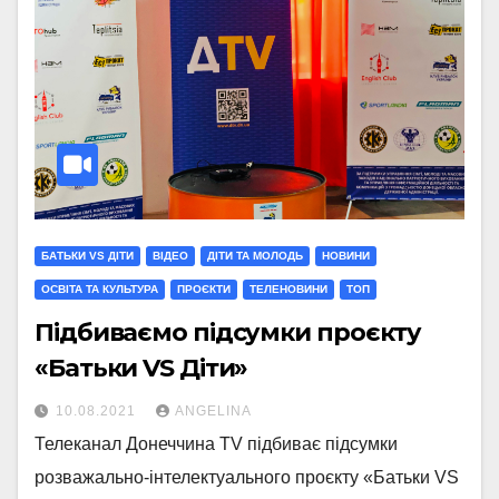
БАТЬКИ VS ДІТИ
ВІДЕО
ДІТИ ТА МОЛОДЬ
НОВИНИ
ОСВІТА ТА КУЛЬТУРА
ПРОЄКТИ
ТЕЛЕНОВИНИ
ТОП
Підбиваємо підсумки проєкту
«Батьки VS Діти»
10.08.2021
ANGELINA
Телеканал Донеччина TV підбиває підсумки
розважально-інтелектуального проєкту «Батьки VS