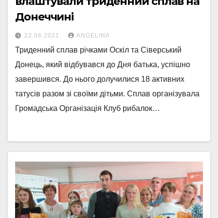
влаштували триденний сплав на
Донеччині
22.06.2021
ANGELINA
Триденний сплав річками Оскіл та Сіверський
Донець, який відбувався до Дня батька, успішно
завершився. До нього долучилися 18 активних
татусів разом зі своїми дітьми. Сплав організувала
Громадська Організація Клуб рибалок…