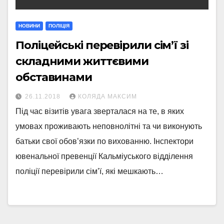
НОВИНИ
ПОЛІЦІЯ
Поліцейські перевірили сім’ї зі
складними життєвими
обставинами
26.11.2018
КОЛЯДА МАКСИМ
Під час візитів увага зверталася на те, в яких
умовах проживають неповнолітні та чи виконують
батьки свої обов’язки по вихованню. Інспектори
ювенальної превенції Кальміуського відділення
поліції перевірили сім’ї, які мешкають…