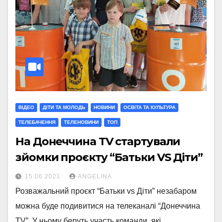
ВІДЕО
ДІТИ ТА МОЛОДЬ
НОВИНИ
ОСВІТА ТА КУЛЬТУРА
ТЕЛЕБАЧЕННЯ
ТЕЛЕНОВИНИ
ТОП
На Донеччина TV стартували
зйомки проєкту “Батьки VS Діти”
15.06.2021
ANGELINA
Розважальний проєкт “Батьки vs Діти” незабаром
можна буде подивитися на телеканалі “Донеччина
TV”. У ньому беруть участь команди, які