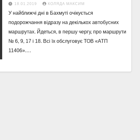
18.01.2019
КОЛЯДА МАКСИМ
У найближчі дні в Бахмуті очікується
подорожчання відразу на декількох автобусних
маршрутах. Йдеться, в першу чергу, про маршрути
№ 6, 9, 17 і 18. Всі їх обслуговує ТОВ «АТП
11406».…