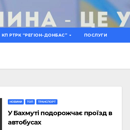
КП РТРК “РЕГІОН-ДОНБАС”
ПОСЛУГИ
НОВИНИ
ТОП
ТРАНСПОРТ
У Бахмуті подорожчає проїзд в
автобусах